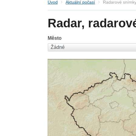
Úvod
Aktuální počasí
Radarové snímky
Radar, radarov
Město