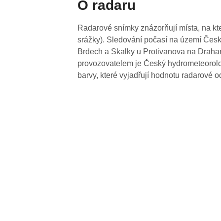
O radaru
Radarové snímky znázorňují místa, na kte
srážky). Sledování počasí na území Česk
Brdech a Skalky u Protivanova na Drahan
provozovatelem je Český hydrometeorolog
barvy, které vyjadřují hodnotu radarové o