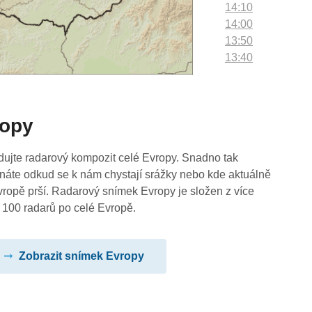
14:10
14:00
13:50
13:40
13:30
13:20
13:10
ropy
13:00
12:50
12:40
dujte radarový kompozit celé Evropy. Snadno tak
12:30
náte odkud se k nám chystají srážky nebo kde aktuálně
12:20
vropě prší. Radarový snímek Evropy je složen z více
12:10
 100 radarů po celé Evropě.
12:00
11:50
Zobrazit snímek Evropy
11:40
11:30
11:20
11:10