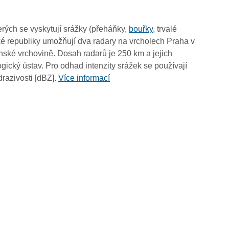
11:00
10:50
rých se vyskytují srážky (přeháňky,
bouřky
, trvalé
10:40
é republiky umožňují dva radary na vrcholech Praha v
10:30
ské vrchovině. Dosah radarů je 250 km a jejich
10:20
ický ústav. Pro odhad intenzity srážek se používají
10:10
drazivosti [dBZ].
Více informací
10:00
09:50
09:40
09:30
09:20
09:10
09:00
08:50
08:40
08:30
08:20
08:10