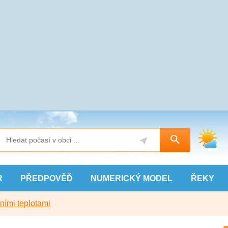
R
PŘEDPOVĚĎ
NUMERICKÝ
MODEL
ŘEKY
ními teplotami