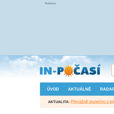
Přejít
na
hlavní
obsah
ÚVOD
AKTUÁLNĚ
RADA
Převážně slunečno s let
AKTUALITA: