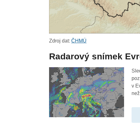
Zdroj dat:
ČHMÚ
Radarový snímek Ev
Sle
poz
v E
než