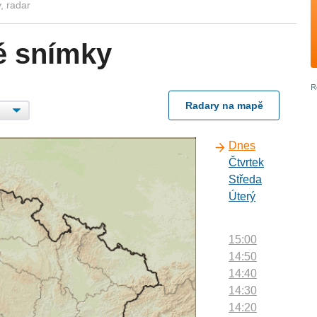
, radar
é snímky
Radary na mapě
Dnes
Čtvrtek
Středa
Úterý
15:00
14:50
14:40
14:30
14:20