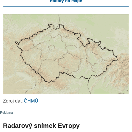
Radary na mapě
Zdroj dat:
ČHMÚ
Radarový snímek Evropy