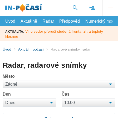
Přejít
na
hlavní
obsah
Úvod
Aktuálně
Radar
Předpověď
Numerický model
Vlnu veder přeruší studená fronta, zítra teploty
AKTUALITA:
klesnou
Úvod
Aktuální počasí
Radarové snímky, radar
Radar, radarové snímky
Město
Den
Čas