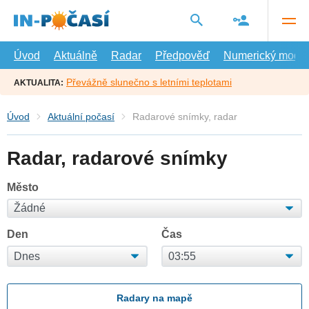
Přejít
na
hlavní
obsah
Úvod
Aktuálně
Radar
Předpověď
Numerický model
Převážně slunečno s letními teplotami
AKTUALITA:
Úvod
Aktuální počasí
Radarové snímky, radar
Radar, radarové snímky
Město
Den
Čas
Radary na mapě