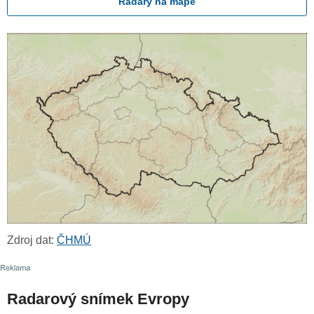
Radary na mapě
Zdroj dat:
ČHMÚ
Radarový snímek Evropy