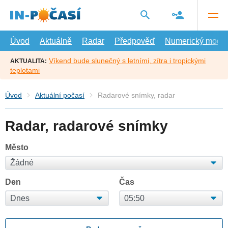
Přejít
na
hlavní
obsah
Úvod
Aktuálně
Radar
Předpověď
Numerický model
Víkend bude slunečný s letními, zítra i tropickými
AKTUALITA:
teplotami
Úvod
Aktuální počasí
Radarové snímky, radar
Radar, radarové snímky
Město
Den
Čas