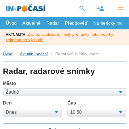
Přejít
na
hlavní
obsah
Úvod
Aktuálně
Radar
Předpověď
Numerický model
Začíná ochlazení, místy přeháňky nebo bouřky,
AKTUALITA:
zejména na východě
Úvod
Aktuální počasí
Radarové snímky, radar
Radar, radarové snímky
Město
Den
Čas