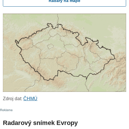
Radary na mapě
Zdroj dat:
ČHMÚ
Radarový snímek Evropy