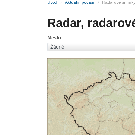
Úvod
Aktuální počasí
Radarové snímky
Radar, radarov
Město