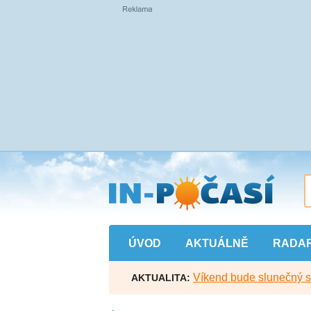
Přejít
na
hlavní
obsah
ÚVOD
AKTUÁLNĚ
RADA
Víkend bude slunečný s l
AKTUALITA: