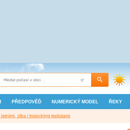
R
PŘEDPOVĚĎ
NUMERICKÝ
MODEL
ŘEKY
etními, zítra i tropickými teplotami