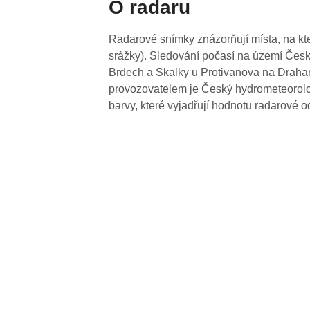
O radaru
Radarové snímky znázorňují místa, na kte
srážky). Sledování počasí na území Česk
Brdech a Skalky u Protivanova na Drahan
provozovatelem je Český hydrometeorolog
barvy, které vyjadřují hodnotu radarové o