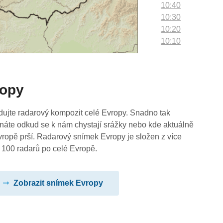
10:40
10:30
10:20
10:10
10:00
09:50
09:40
ropy
09:30
09:20
09:10
dujte radarový kompozit celé Evropy. Snadno tak
09:00
náte odkud se k nám chystají srážky nebo kde aktuálně
08:50
vropě prší. Radarový snímek Evropy je složen z více
08:40
 100 radarů po celé Evropě.
08:30
08:20
Zobrazit snímek Evropy
08:10
08:00
07:50
07:40