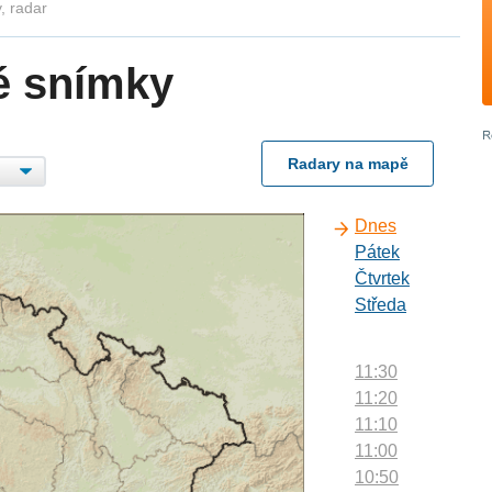
, radar
é snímky
Radary na mapě
Dnes
Pátek
Čtvrtek
Středa
11:30
11:20
11:10
11:00
10:50