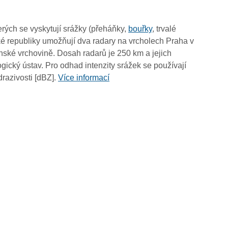
07:30
07:20
rých se vyskytují srážky (přeháňky,
bouřky
, trvalé
07:10
é republiky umožňují dva radary na vrcholech Praha v
07:00
ské vrchovině. Dosah radarů je 250 km a jejich
06:50
ický ústav. Pro odhad intenzity srážek se používají
06:40
drazivosti [dBZ].
Více informací
06:30
06:20
06:10
06:00
05:50
05:40
05:30
05:20
05:10
05:00
04:50
04:40