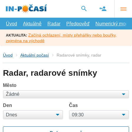
Přejít
na
hlavní
obsah
Úvod
Aktuálně
Radar
Předpověď
Numerický model
Začíná ochlazení, místy přeháňky nebo bouřky,
AKTUALITA:
zejména na východě
Úvod
Aktuální počasí
Radarové snímky, radar
Radar, radarové snímky
Město
Den
Čas