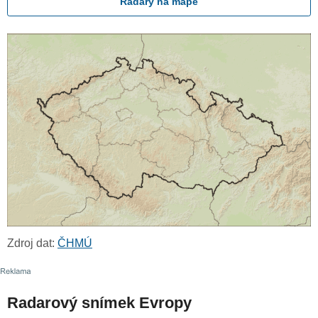
Radary na mapě
Zdroj dat:
ČHMÚ
Radarový snímek Evropy