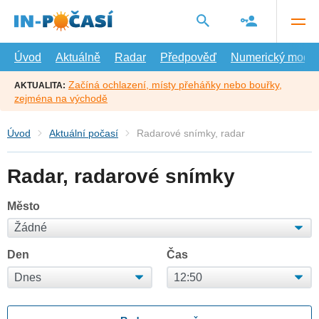
Přejít
na
hlavní
obsah
Úvod
Aktuálně
Radar
Předpověď
Numerický model
Začíná ochlazení, místy přeháňky nebo bouřky,
AKTUALITA:
zejména na východě
Úvod
Aktuální počasí
Radarové snímky, radar
Radar, radarové snímky
Město
Den
Čas