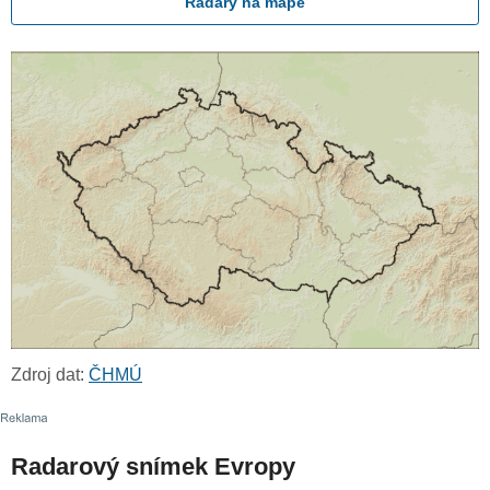
Radary na mapě
Zdroj dat:
ČHMÚ
Radarový snímek Evropy