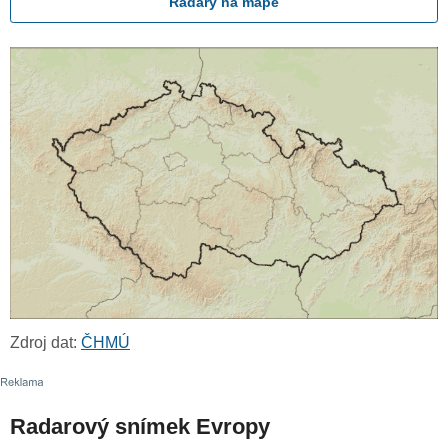
Radary na mapě
Zdroj dat:
ČHMÚ
Radarový snímek Evropy