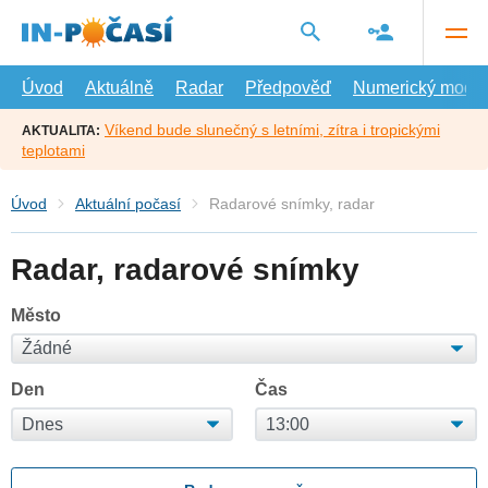
Přejít
na
hlavní
obsah
Úvod
Aktuálně
Radar
Předpověď
Numerický model
Víkend bude slunečný s letními, zítra i tropickými
AKTUALITA:
teplotami
Úvod
Aktuální počasí
Radarové snímky, radar
Radar, radarové snímky
Město
Den
Čas