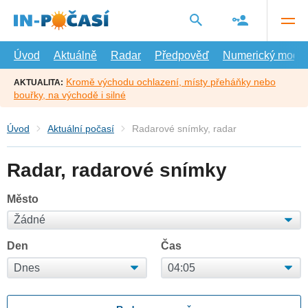
Přejít
na
hlavní
obsah
Úvod
Aktuálně
Radar
Předpověď
Numerický model
Kromě východu ochlazení, místy přeháňky nebo
AKTUALITA:
bouřky, na východě i silné
Úvod
Aktuální počasí
Radarové snímky, radar
Radar, radarové snímky
Město
Den
Čas