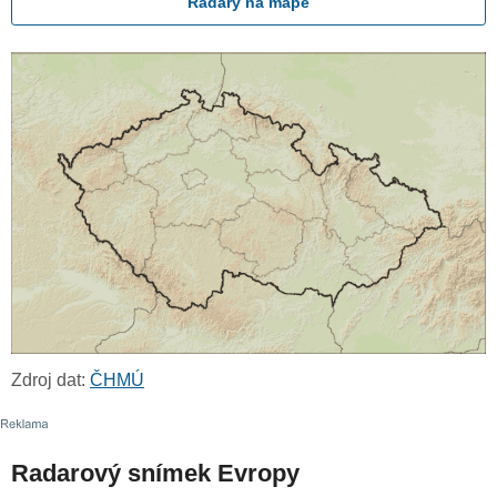
Radary na mapě
Zdroj dat:
ČHMÚ
Radarový snímek Evropy