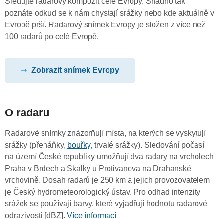
Sledujte radarový kompozit celé Evropy. Snadno tak
poznáte odkud se k nám chystají srážky nebo kde aktuálně v
Evropě prší. Radarový snímek Evropy je složen z více než
100 radarů po celé Evropě.
Zobrazit snímek Evropy
O radaru
Radarové snímky znázorňují místa, na kterých se vyskytují
srážky (přeháňky,
bouřky
, trvalé srážky). Sledování počasí
na území České republiky umožňují dva radary na vrcholech
Praha v Brdech a Skalky u Protivanova na Drahanské
vrchovině. Dosah radarů je 250 km a jejich provozovatelem
je Český hydrometeorologický ústav. Pro odhad intenzity
srážek se používají barvy, které vyjadřují hodnotu radarové
odrazivosti [dBZ].
Více informací