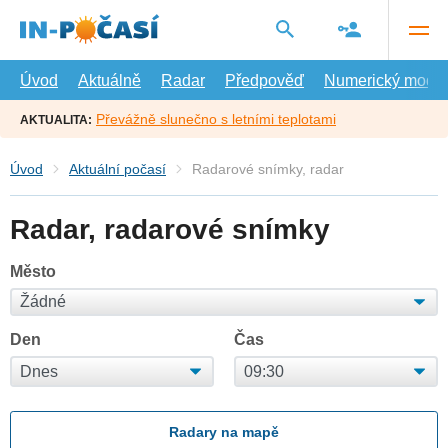
Přejít
na
hlavní
obsah
Úvod
Aktuálně
Radar
Předpověď
Numerický model
Převážně slunečno s letními teplotami
AKTUALITA:
Úvod
Aktuální počasí
Radarové snímky, radar
Radar, radarové snímky
Město
Den
Čas
Radary na mapě