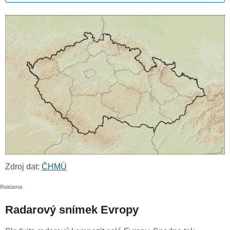
Zdroj dat:
ČHMÚ
Radarový snímek Evropy