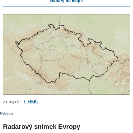
Radary na mapě
Zdroj dat:
ČHMÚ
Radarový snímek Evropy