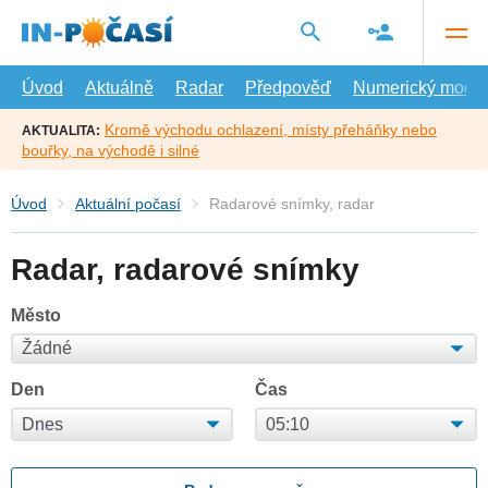
Přejít
na
hlavní
obsah
Úvod
Aktuálně
Radar
Předpověď
Numerický model
Kromě východu ochlazení, místy přeháňky nebo
AKTUALITA:
bouřky, na východě i silné
Úvod
Aktuální počasí
Radarové snímky, radar
Radar, radarové snímky
Město
Den
Čas