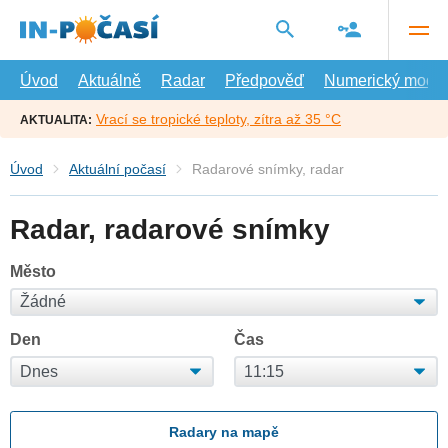
Přejít
na
hlavní
obsah
Úvod
Aktuálně
Radar
Předpověď
Numerický model
Vrací se tropické teploty, zítra až 35 °C
AKTUALITA:
Úvod
Aktuální počasí
Radarové snímky, radar
Radar, radarové snímky
Město
Den
Čas
Radary na mapě