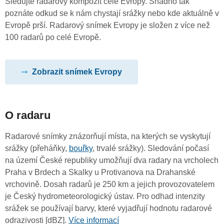
Sledujte radarový kompozit celé Evropy. Snadno tak
poznáte odkud se k nám chystají srážky nebo kde aktuálně v
Evropě prší. Radarový snímek Evropy je složen z více než
100 radarů po celé Evropě.
Zobrazit snímek Evropy
O radaru
Radarové snímky znázorňují místa, na kterých se vyskytují
srážky (přeháňky,
bouřky
, trvalé srážky). Sledování počasí
na území České republiky umožňují dva radary na vrcholech
Praha v Brdech a Skalky u Protivanova na Drahanské
vrchovině. Dosah radarů je 250 km a jejich provozovatelem
je Český hydrometeorologický ústav. Pro odhad intenzity
srážek se používají barvy, které vyjadřují hodnotu radarové
odrazivosti [dBZ].
Více informací