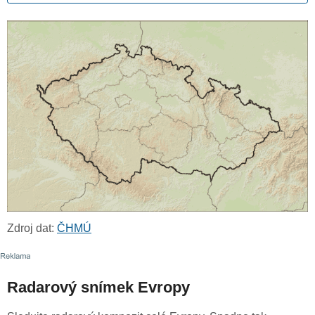
Zdroj dat:
ČHMÚ
Radarový snímek Evropy