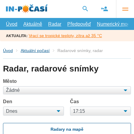
Přejít
na
hlavní
obsah
Úvod
Aktuálně
Radar
Předpověď
Numerický model
Vrací se tropické teploty, zítra až 35 °C
AKTUALITA:
Úvod
Aktuální počasí
Radarové snímky, radar
Radar, radarové snímky
Město
Den
Čas
Radary na mapě