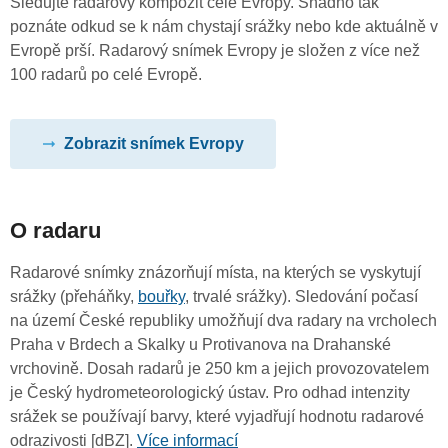
Sledujte radarový kompozit celé Evropy. Snadno tak
poznáte odkud se k nám chystají srážky nebo kde aktuálně v
Evropě prší. Radarový snímek Evropy je složen z více než
100 radarů po celé Evropě.
Zobrazit snímek Evropy
O radaru
Radarové snímky znázorňují místa, na kterých se vyskytují
srážky (přeháňky,
bouřky
, trvalé srážky). Sledování počasí
na území České republiky umožňují dva radary na vrcholech
Praha v Brdech a Skalky u Protivanova na Drahanské
vrchovině. Dosah radarů je 250 km a jejich provozovatelem
je Český hydrometeorologický ústav. Pro odhad intenzity
srážek se používají barvy, které vyjadřují hodnotu radarové
odrazivosti [dBZ].
Více informací