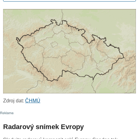
Zdroj dat:
ČHMÚ
Radarový snímek Evropy