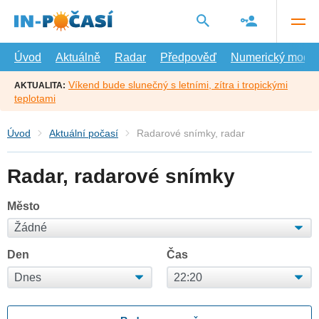
Přejít
na
hlavní
obsah
Úvod
Aktuálně
Radar
Předpověď
Numerický model
Víkend bude slunečný s letními, zítra i tropickými
AKTUALITA:
teplotami
Úvod
Aktuální počasí
Radarové snímky, radar
Radar, radarové snímky
Město
Den
Čas