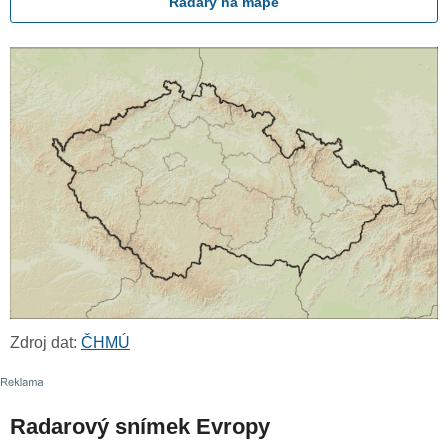
Radary na mapě
Zdroj dat:
ČHMÚ
Radarový snímek Evropy