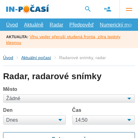
Přejít
na
hlavní
obsah
Úvod
Aktuálně
Radar
Předpověď
Numerický model
Vlnu veder přeruší studená fronta, zítra teploty
AKTUALITA:
klesnou
Úvod
Aktuální počasí
Radarové snímky, radar
Radar, radarové snímky
Město
Den
Čas