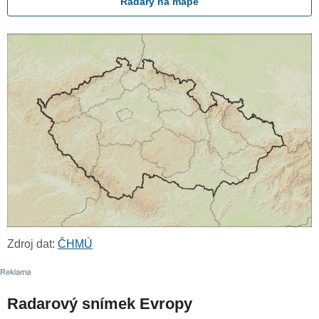
Radary na mapě
Zdroj dat:
ČHMÚ
Radarový snímek Evropy