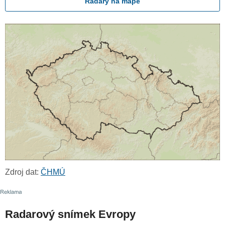
Radary na mapě
Zdroj dat:
ČHMÚ
Radarový snímek Evropy