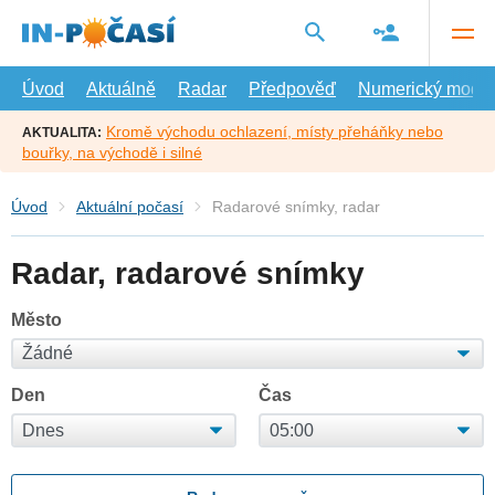
Přejít
na
hlavní
obsah
Úvod
Aktuálně
Radar
Předpověď
Numerický model
Kromě východu ochlazení, místy přeháňky nebo
AKTUALITA:
bouřky, na východě i silné
Úvod
Aktuální počasí
Radarové snímky, radar
Radar, radarové snímky
Město
Den
Čas