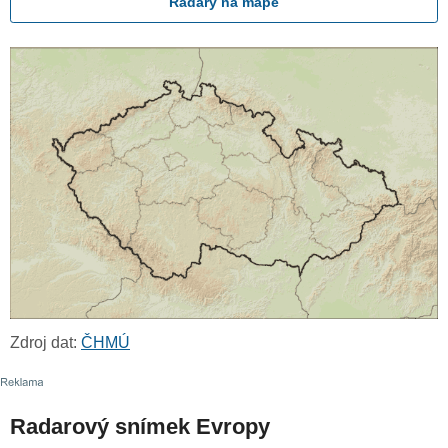
Radary na mapě
Zdroj dat:
ČHMÚ
Radarový snímek Evropy