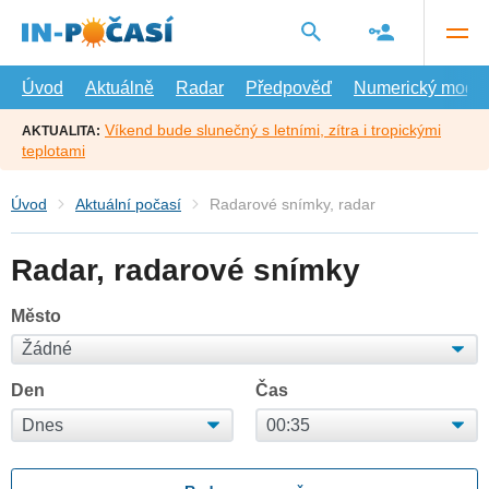
Přejít
na
hlavní
obsah
Úvod
Aktuálně
Radar
Předpověď
Numerický model
Víkend bude slunečný s letními, zítra i tropickými
AKTUALITA:
teplotami
Úvod
Aktuální počasí
Radarové snímky, radar
Radar, radarové snímky
Město
Den
Čas