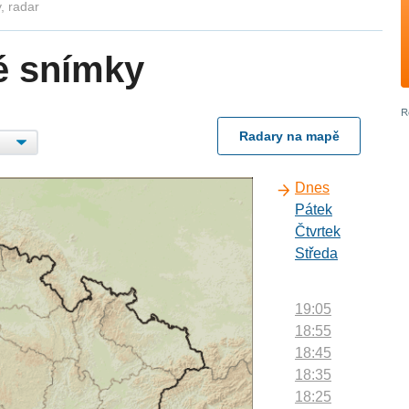
, radar
é snímky
Radary na mapě
Dnes
Pátek
Čtvrtek
Středa
19:05
18:55
18:45
18:35
18:25