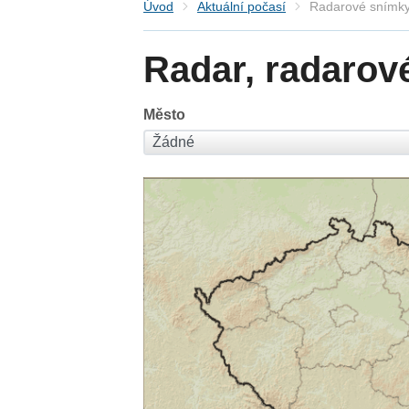
Úvod
Aktuální počasí
Radarové snímky
Radar, radarov
Město