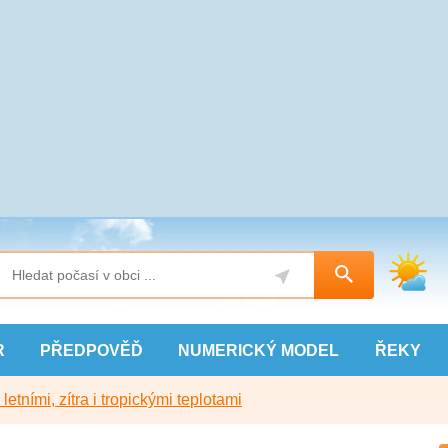
R
PŘEDPOVĚĎ
NUMERICKÝ
MODEL
ŘEKY
etními, zítra i tropickými teplotami