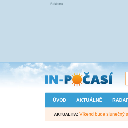
Přejít
na
hlavní
obsah
ÚVOD
AKTUÁLNĚ
RADA
Víkend bude slunečný s l
AKTUALITA: