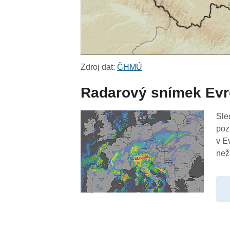
Zdroj dat:
ČHMÚ
Radarový snímek Ev
Sle
poz
v E
než