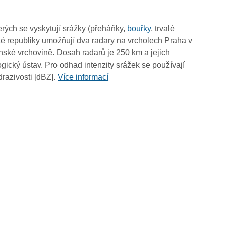
15:05
14:55
rých se vyskytují srážky (přeháňky,
bouřky
, trvalé
14:45
é republiky umožňují dva radary na vrcholech Praha v
14:35
ské vrchovině. Dosah radarů je 250 km a jejich
14:25
ický ústav. Pro odhad intenzity srážek se používají
14:15
drazivosti [dBZ].
Více informací
14:05
13:55
13:45
13:35
13:25
13:15
13:05
12:55
12:45
12:35
12:25
12:15