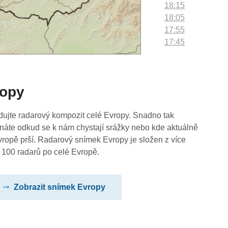
18:15
18:05
17:55
17:45
17:35
17:25
17:15
ropy
17:05
16:55
16:45
dujte radarový kompozit celé Evropy. Snadno tak
16:35
náte odkud se k nám chystají srážky nebo kde aktuálně
16:25
vropě prší. Radarový snímek Evropy je složen z více
16:15
 100 radarů po celé Evropě.
16:05
15:55
Zobrazit snímek Evropy
15:45
15:35
15:25
15:15