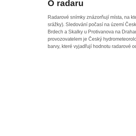
O radaru
Radarové snímky znázorňují místa, na kte
srážky). Sledování počasí na území Česk
Brdech a Skalky u Protivanova na Drahan
provozovatelem je Český hydrometeorolog
barvy, které vyjadřují hodnotu radarové o