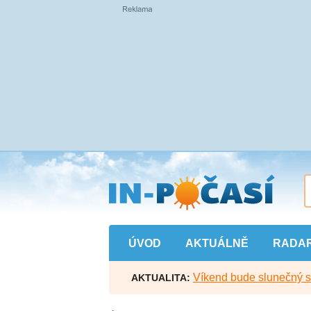
Přejít
na
hlavní
obsah
ÚVOD
AKTUÁLNĚ
RADA
Víkend bude slunečný s l
AKTUALITA: