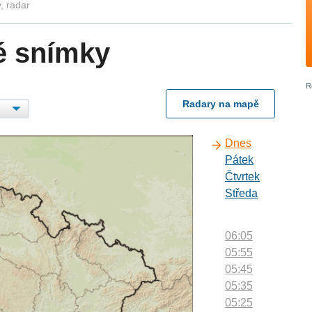
, radar
é snímky
Radary na mapě
Dnes
Pátek
Čtvrtek
Středa
06:05
05:55
05:45
05:35
05:25