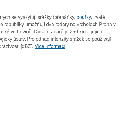
02:05
01:55
rých se vyskytují srážky (přeháňky,
bouřky
, trvalé
01:45
é republiky umožňují dva radary na vrcholech Praha v
01:35
ské vrchovině. Dosah radarů je 250 km a jejich
01:25
ický ústav. Pro odhad intenzity srážek se používají
01:15
drazivosti [dBZ].
Více informací
01:05
00:55
00:45
00:35
00:25
00:15
00:05