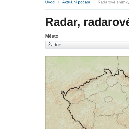
Úvod
Aktuální počasí
Radarové snímky
Radar, radarov
Město