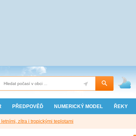
R
PŘEDPOVĚĎ
NUMERICKÝ
MODEL
ŘEKY
etními, zítra i tropickými teplotami