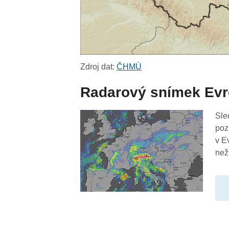
Zdroj dat:
ČHMÚ
Radarový snímek Ev
Sle
poz
v E
než