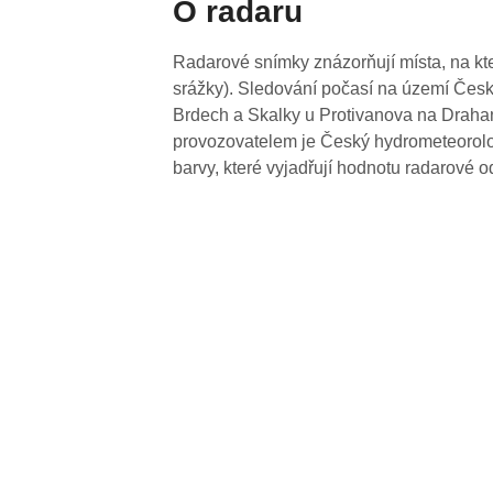
O radaru
Radarové snímky znázorňují místa, na kte
srážky). Sledování počasí na území Česk
Brdech a Skalky u Protivanova na Drahan
provozovatelem je Český hydrometeorolog
barvy, které vyjadřují hodnotu radarové o