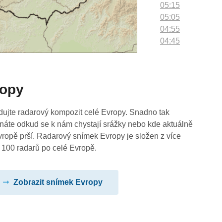
05:15
05:05
04:55
04:45
04:35
04:25
04:15
ropy
04:05
03:55
03:45
dujte radarový kompozit celé Evropy. Snadno tak
03:35
náte odkud se k nám chystají srážky nebo kde aktuálně
03:25
vropě prší. Radarový snímek Evropy je složen z více
03:15
 100 radarů po celé Evropě.
03:05
02:55
Zobrazit snímek Evropy
02:45
02:35
02:25
02:15