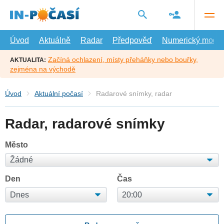
Přejít
na
hlavní
obsah
Úvod
Aktuálně
Radar
Předpověď
Numerický model
Začíná ochlazení, místy přeháňky nebo bouřky,
AKTUALITA:
zejména na východě
Úvod
Aktuální počasí
Radarové snímky, radar
Radar, radarové snímky
Město
Den
Čas