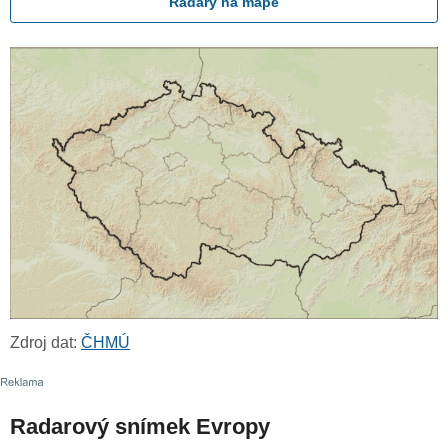
Radary na mapě
Zdroj dat:
ČHMÚ
Radarový snímek Evropy