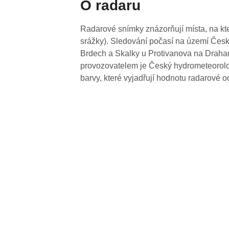
O radaru
Radarové snímky znázorňují místa, na kte
srážky). Sledování počasí na území Česk
Brdech a Skalky u Protivanova na Drahan
provozovatelem je Český hydrometeorolog
barvy, které vyjadřují hodnotu radarové o