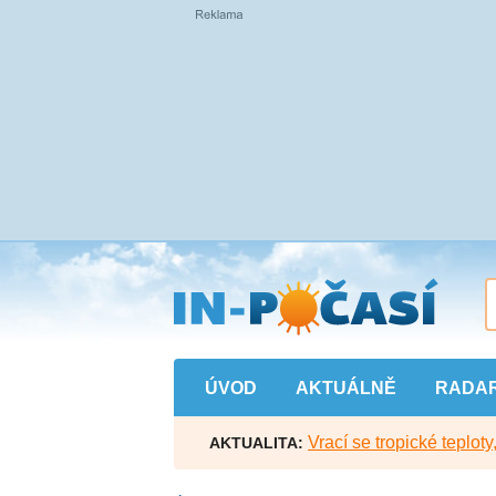
Přejít
na
hlavní
obsah
ÚVOD
AKTUÁLNĚ
RADA
Vrací se tropické teploty
AKTUALITA: