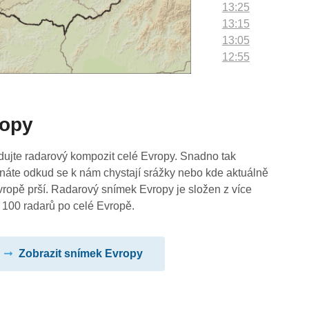
13:25
13:15
13:05
12:55
12:45
12:35
12:25
ropy
12:15
12:05
11:55
dujte radarový kompozit celé Evropy. Snadno tak
11:45
náte odkud se k nám chystají srážky nebo kde aktuálně
11:35
vropě prší. Radarový snímek Evropy je složen z více
11:25
 100 radarů po celé Evropě.
11:15
11:05
Zobrazit snímek Evropy
10:55
10:45
10:35
10:25