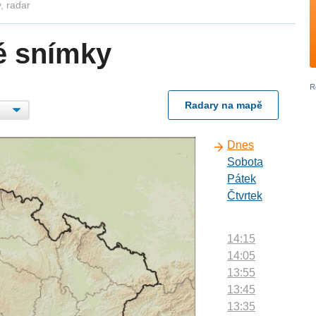
, radar
é snímky
Radary na mapě
Dnes
Sobota
Pátek
Čtvrtek
14:15
14:05
13:55
13:45
13:35