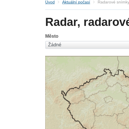
Úvod
Aktuální počasí
Radarové snímky
Radar, radarov
Město