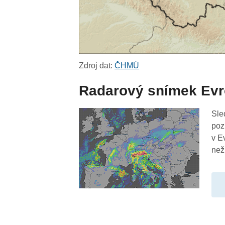
Zdroj dat:
ČHMÚ
Radarový snímek Ev
Sle
poz
v E
než