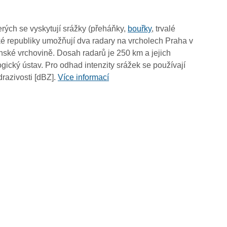
10:15
10:05
rých se vyskytují srážky (přeháňky,
bouřky
, trvalé
09:55
é republiky umožňují dva radary na vrcholech Praha v
09:45
ské vrchovině. Dosah radarů je 250 km a jejich
09:35
ický ústav. Pro odhad intenzity srážek se používají
09:25
drazivosti [dBZ].
Více informací
09:15
09:05
08:55
08:45
08:35
08:25
08:15
08:05
07:55
07:45
07:35
07:25