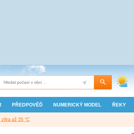
R
PŘEDPOVĚĎ
NUMERICKÝ
MODEL
ŘEKY
, zítra až 35 °C