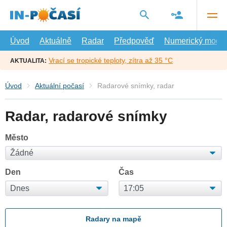
Přejít
na
hlavní
obsah
Úvod
Aktuálně
Radar
Předpověď
Numerický model
Vrací se tropické teploty, zítra až 35 °C
AKTUALITA:
Úvod
Aktuální počasí
Radarové snímky, radar
Radar, radarové snímky
Město
Den
Čas
Radary na mapě