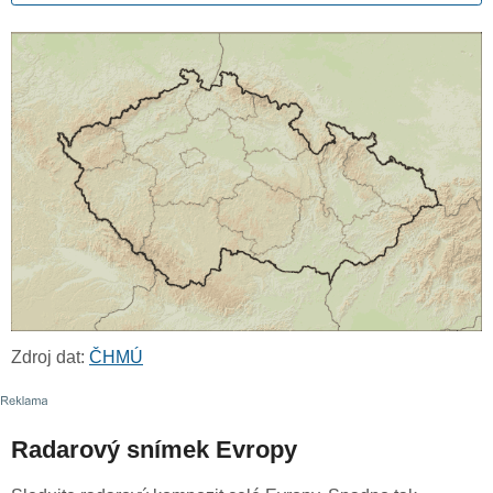
Zdroj dat:
ČHMÚ
Radarový snímek Evropy