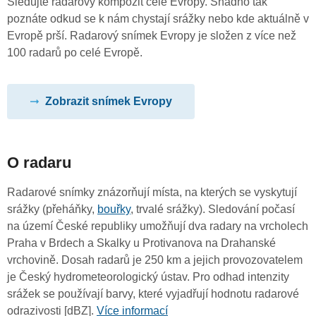
Sledujte radarový kompozit celé Evropy. Snadno tak
poznáte odkud se k nám chystají srážky nebo kde aktuálně v
Evropě prší. Radarový snímek Evropy je složen z více než
100 radarů po celé Evropě.
Zobrazit snímek Evropy
O radaru
Radarové snímky znázorňují místa, na kterých se vyskytují
srážky (přeháňky,
bouřky
, trvalé srážky). Sledování počasí
na území České republiky umožňují dva radary na vrcholech
Praha v Brdech a Skalky u Protivanova na Drahanské
vrchovině. Dosah radarů je 250 km a jejich provozovatelem
je Český hydrometeorologický ústav. Pro odhad intenzity
srážek se používají barvy, které vyjadřují hodnotu radarové
odrazivosti [dBZ].
Více informací