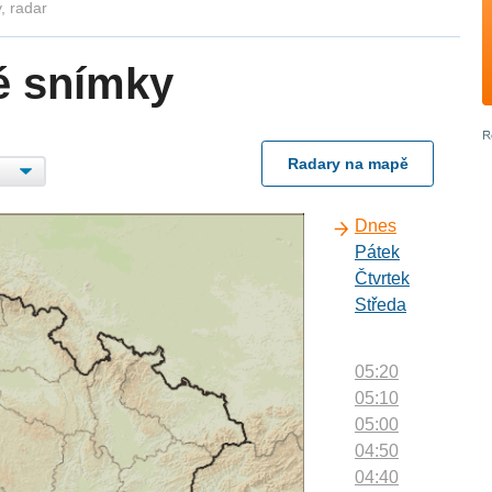
, radar
é snímky
Radary na mapě
Dnes
Pátek
Čtvrtek
Středa
05:20
05:10
05:00
04:50
04:40