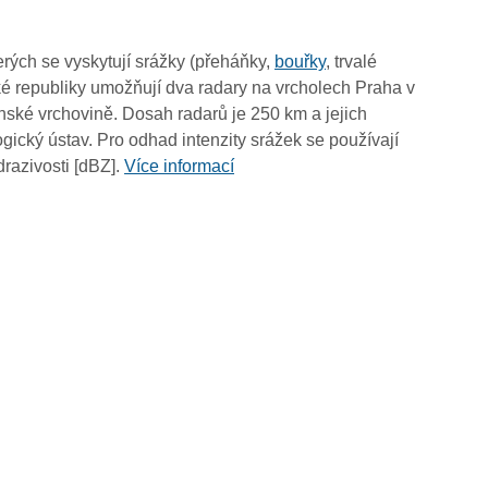
01:20
01:10
rých se vyskytují srážky (přeháňky,
bouřky
, trvalé
01:00
é republiky umožňují dva radary na vrcholech Praha v
00:50
ské vrchovině. Dosah radarů je 250 km a jejich
00:40
ický ústav. Pro odhad intenzity srážek se používají
00:30
drazivosti [dBZ].
Více informací
00:20
00:10
00:00