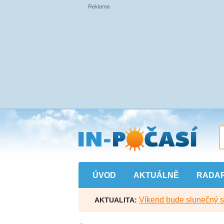
Přejít
na
hlavní
obsah
ÚVOD
AKTUÁLNĚ
RADA
Víkend bude slunečný s l
AKTUALITA: