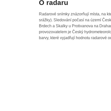
O radaru
Radarové snímky znázorňují místa, na kte
srážky). Sledování počasí na území Česk
Brdech a Skalky u Protivanova na Drahan
provozovatelem je Český hydrometeorolog
barvy, které vyjadřují hodnotu radarové o