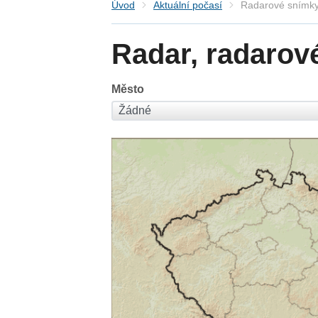
Úvod
Aktuální počasí
Radarové snímky
Radar, radarov
Město