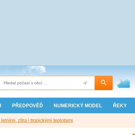
R
PŘEDPOVĚĎ
NUMERICKÝ
MODEL
ŘEKY
etními, zítra i tropickými teplotami