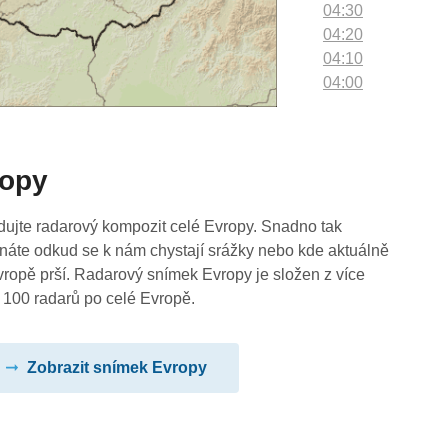
04:30
04:20
04:10
04:00
03:50
03:40
03:30
ropy
03:20
03:10
03:00
dujte radarový kompozit celé Evropy. Snadno tak
02:50
náte odkud se k nám chystají srážky nebo kde aktuálně
02:40
vropě prší. Radarový snímek Evropy je složen z více
02:30
 100 radarů po celé Evropě.
02:20
02:10
Zobrazit snímek Evropy
02:00
01:50
01:40
01:30