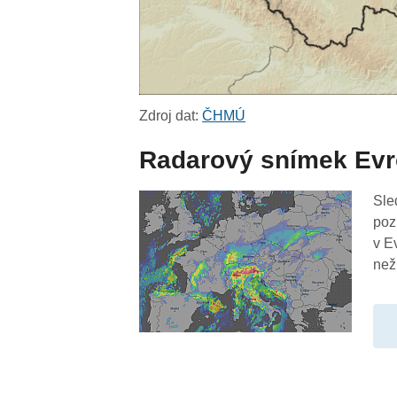
Zdroj dat:
ČHMÚ
Radarový snímek Ev
Sle
poz
v E
než