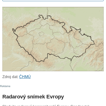
Zdroj dat:
ČHMÚ
Radarový snímek Evropy