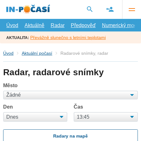
Přejít
na
hlavní
obsah
Úvod
Aktuálně
Radar
Předpověď
Numerický model
Převážně slunečno s letními teplotami
AKTUALITA:
Úvod
Aktuální počasí
Radarové snímky, radar
Radar, radarové snímky
Město
Den
Čas
Radary na mapě