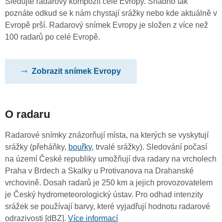
Sledujte radarový kompozit celé Evropy. Snadno tak
poznáte odkud se k nám chystají srážky nebo kde aktuálně v
Evropě prší. Radarový snímek Evropy je složen z více než
100 radarů po celé Evropě.
Zobrazit snímek Evropy
O radaru
Radarové snímky znázorňují místa, na kterých se vyskytují
srážky (přeháňky,
bouřky
, trvalé srážky). Sledování počasí
na území České republiky umožňují dva radary na vrcholech
Praha v Brdech a Skalky u Protivanova na Drahanské
vrchovině. Dosah radarů je 250 km a jejich provozovatelem
je Český hydrometeorologický ústav. Pro odhad intenzity
srážek se používají barvy, které vyjadřují hodnotu radarové
odrazivosti [dBZ].
Více informací