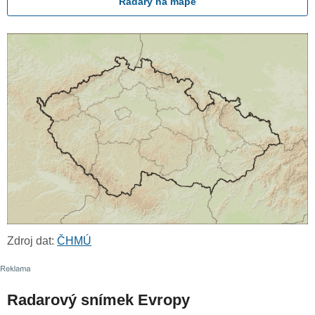
Radary na mapě
Zdroj dat:
ČHMÚ
Radarový snímek Evropy