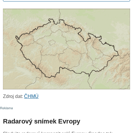
Zdroj dat:
ČHMÚ
Radarový snímek Evropy