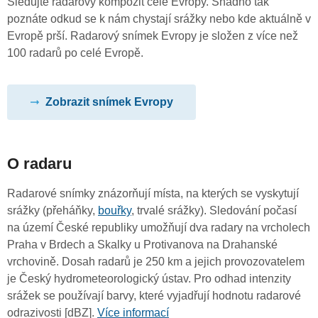
Sledujte radarový kompozit celé Evropy. Snadno tak
poznáte odkud se k nám chystají srážky nebo kde aktuálně v
Evropě prší. Radarový snímek Evropy je složen z více než
100 radarů po celé Evropě.
Zobrazit snímek Evropy
O radaru
Radarové snímky znázorňují místa, na kterých se vyskytují
srážky (přeháňky,
bouřky
, trvalé srážky). Sledování počasí
na území České republiky umožňují dva radary na vrcholech
Praha v Brdech a Skalky u Protivanova na Drahanské
vrchovině. Dosah radarů je 250 km a jejich provozovatelem
je Český hydrometeorologický ústav. Pro odhad intenzity
srážek se používají barvy, které vyjadřují hodnotu radarové
odrazivosti [dBZ].
Více informací