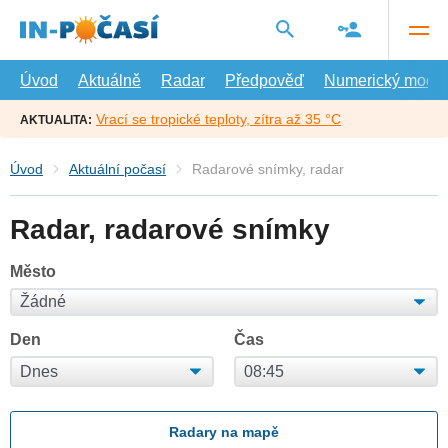
Přejít
na
hlavní
obsah
Úvod
Aktuálně
Radar
Předpověď
Numerický model
Vrací se tropické teploty, zítra až 35 °C
AKTUALITA:
Úvod
Aktuální počasí
Radarové snímky, radar
Radar, radarové snímky
Město
Den
Čas
Radary na mapě