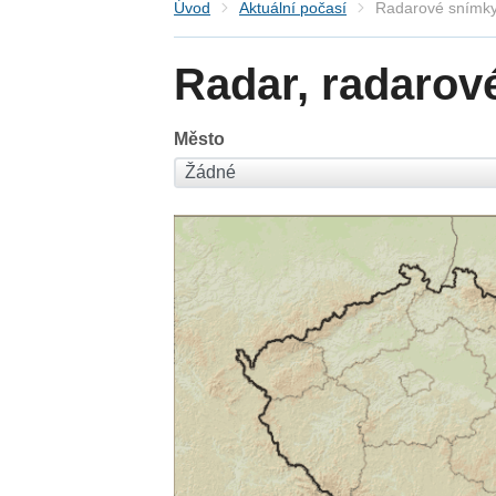
Úvod
Aktuální počasí
Radarové snímky
Radar, radarov
Město