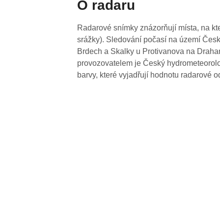
O radaru
Radarové snímky znázorňují místa, na kte
srážky). Sledování počasí na území Česk
Brdech a Skalky u Protivanova na Drahan
provozovatelem je Český hydrometeorolog
barvy, které vyjadřují hodnotu radarové o