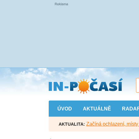
Přejít
na
hlavní
obsah
ÚVOD
AKTUÁLNĚ
RADA
Začíná ochlazení, míst
AKTUALITA: