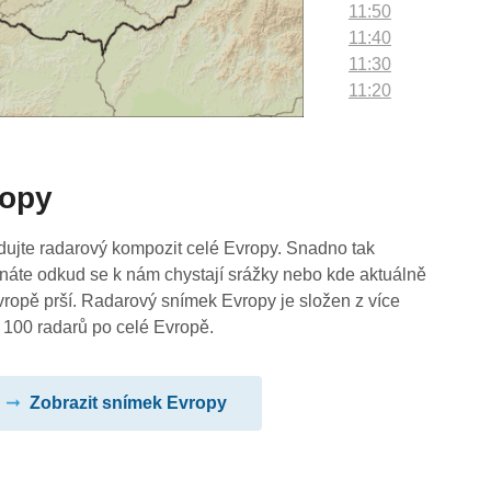
11:50
11:40
11:30
11:20
11:10
11:00
10:50
ropy
10:40
10:30
10:20
dujte radarový kompozit celé Evropy. Snadno tak
10:10
náte odkud se k nám chystají srážky nebo kde aktuálně
10:00
vropě prší. Radarový snímek Evropy je složen z více
09:50
 100 radarů po celé Evropě.
09:40
09:30
Zobrazit snímek Evropy
09:20
09:10
09:00
08:50