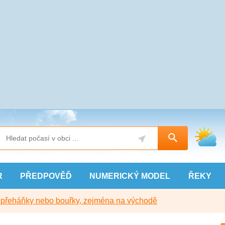
R
PŘEDPOVĚĎ
NUMERICKÝ
MODEL
ŘEKY
y přeháňky nebo bouřky, zejména na východě