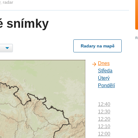
, radar
é snímky
Radary na mapě
Dnes
Středa
Úterý
Pondělí
12:40
12:30
12:20
12:10
12:00