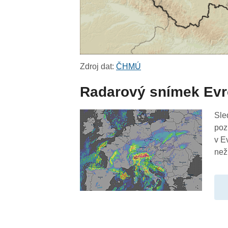
Zdroj dat:
ČHMÚ
Radarový snímek Ev
Sle
poz
v E
než