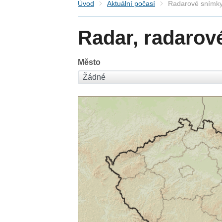
Úvod
Aktuální počasí
Radarové snímky
Radar, radarov
Město