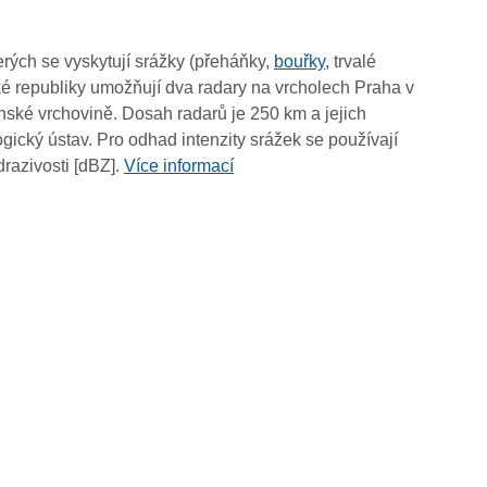
02:05
01:55
rých se vyskytují srážky (přeháňky,
bouřky
, trvalé
01:45
é republiky umožňují dva radary na vrcholech Praha v
01:35
ské vrchovině. Dosah radarů je 250 km a jejich
01:25
ický ústav. Pro odhad intenzity srážek se používají
01:15
drazivosti [dBZ].
Více informací
01:05
00:55
00:45
00:35
00:25
00:15
00:05