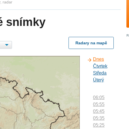
, radar
é snímky
Radary na mapě
Dnes
Čtvrtek
Středa
Úterý
06:05
05:55
05:45
05:35
05:25