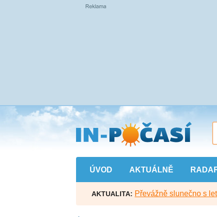
Přejít
na
hlavní
obsah
ÚVOD
AKTUÁLNĚ
RADA
Převážně slunečno s let
AKTUALITA: