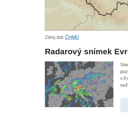
Zdroj dat:
ČHMÚ
Radarový snímek Ev
Sle
poz
v E
než