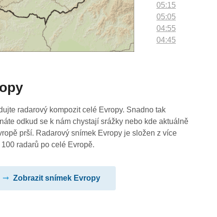
05:15
05:05
04:55
04:45
04:35
04:25
04:15
ropy
04:05
03:55
03:45
dujte radarový kompozit celé Evropy. Snadno tak
03:35
náte odkud se k nám chystají srážky nebo kde aktuálně
03:25
vropě prší. Radarový snímek Evropy je složen z více
03:15
 100 radarů po celé Evropě.
03:05
02:55
Zobrazit snímek Evropy
02:45
02:35
02:25
02:15