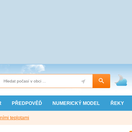
R
PŘEDPOVĚĎ
NUMERICKÝ
MODEL
ŘEKY
ními teplotami