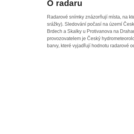
O radaru
Radarové snímky znázorňují místa, na kte
srážky). Sledování počasí na území Česk
Brdech a Skalky u Protivanova na Drahan
provozovatelem je Český hydrometeorolog
barvy, které vyjadřují hodnotu radarové o