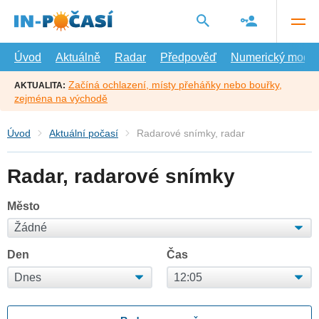
Přejít
na
hlavní
obsah
Úvod
Aktuálně
Radar
Předpověď
Numerický model
Začíná ochlazení, místy přeháňky nebo bouřky,
AKTUALITA:
zejména na východě
Úvod
Aktuální počasí
Radarové snímky, radar
Radar, radarové snímky
Město
Den
Čas