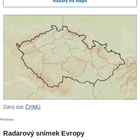
Radary na mapě
Zdroj dat:
ČHMÚ
Radarový snímek Evropy