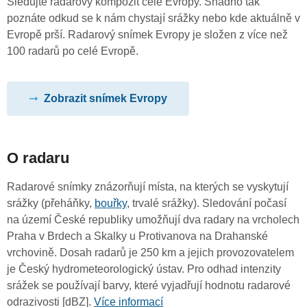
Sledujte radarový kompozit celé Evropy. Snadno tak
poznáte odkud se k nám chystají srážky nebo kde aktuálně v
Evropě prší. Radarový snímek Evropy je složen z více než
100 radarů po celé Evropě.
Zobrazit snímek Evropy
O radaru
Radarové snímky znázorňují místa, na kterých se vyskytují
srážky (přeháňky,
bouřky
, trvalé srážky). Sledování počasí
na území České republiky umožňují dva radary na vrcholech
Praha v Brdech a Skalky u Protivanova na Drahanské
vrchovině. Dosah radarů je 250 km a jejich provozovatelem
je Český hydrometeorologický ústav. Pro odhad intenzity
srážek se používají barvy, které vyjadřují hodnotu radarové
odrazivosti [dBZ].
Více informací