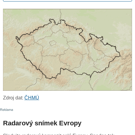
Zdroj dat:
ČHMÚ
Radarový snímek Evropy