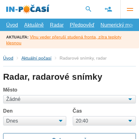
Přejít
na
hlavní
obsah
Úvod
Aktuálně
Radar
Předpověď
Numerický model
Vlnu veder přeruší studená fronta, zítra teploty
AKTUALITA:
klesnou
Úvod
Aktuální počasí
Radarové snímky, radar
Radar, radarové snímky
Město
Den
Čas