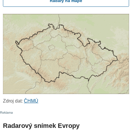
Radary na mapě
Zdroj dat:
ČHMÚ
Radarový snímek Evropy