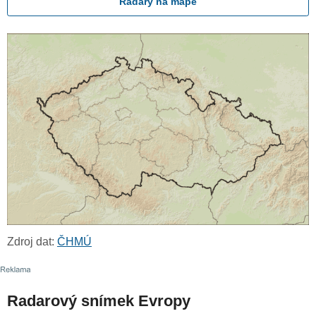
Radary na mapě
Zdroj dat:
ČHMÚ
Radarový snímek Evropy