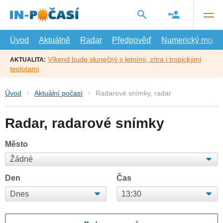
Přejít
na
hlavní
obsah
Úvod
Aktuálně
Radar
Předpověď
Numerický model
Víkend bude slunečný s letními, zítra i tropickými
AKTUALITA:
teplotami
Úvod
Aktuální počasí
Radarové snímky, radar
Radar, radarové snímky
Město
Den
Čas