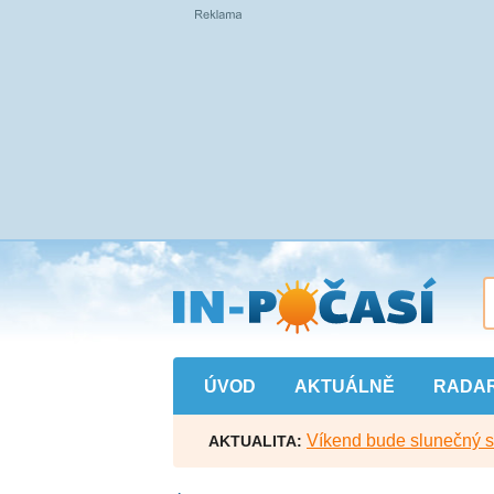
Přejít
na
hlavní
obsah
ÚVOD
AKTUÁLNĚ
RADA
Víkend bude slunečný s l
AKTUALITA: