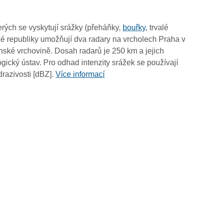
13:15
13:05
rých se vyskytují srážky (přeháňky,
bouřky
, trvalé
12:55
é republiky umožňují dva radary na vrcholech Praha v
12:45
ské vrchovině. Dosah radarů je 250 km a jejich
12:35
ický ústav. Pro odhad intenzity srážek se používají
12:25
drazivosti [dBZ].
Více informací
12:15
12:05
11:55
11:45
11:35
11:25
11:15
11:05
10:55
10:45
10:35
10:25