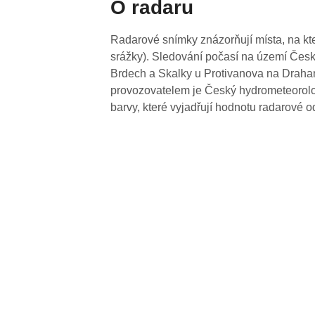
O radaru
Radarové snímky znázorňují místa, na kte
srážky). Sledování počasí na území Česk
Brdech a Skalky u Protivanova na Drahan
provozovatelem je Český hydrometeorolog
barvy, které vyjadřují hodnotu radarové o