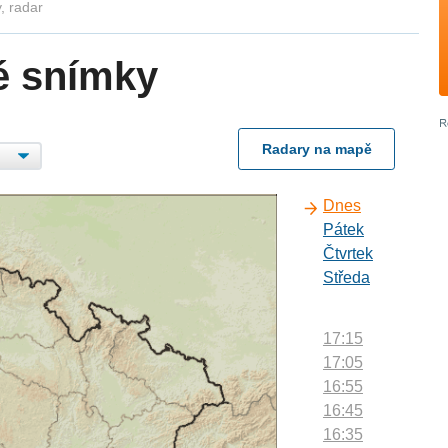
, radar
é snímky
Radary na mapě
Dnes
Pátek
Čtvrtek
Středa
17:15
17:05
16:55
16:45
16:35