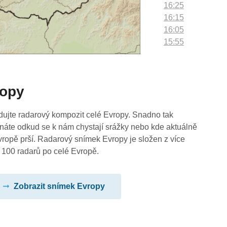
16:25
16:15
16:05
15:55
15:45
15:35
15:25
ropy
15:15
15:05
14:55
dujte radarový kompozit celé Evropy. Snadno tak
14:45
náte odkud se k nám chystají srážky nebo kde aktuálně
14:35
vropě prší. Radarový snímek Evropy je složen z více
14:25
 100 radarů po celé Evropě.
14:15
14:05
Zobrazit snímek Evropy
13:55
13:45
13:35
13:25