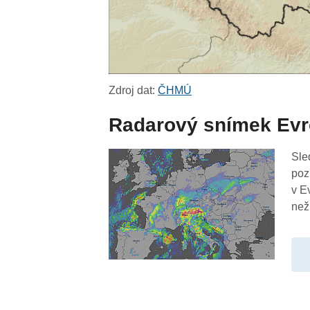
Zdroj dat:
ČHMÚ
Radarový snímek Ev
Sle
poz
v E
než