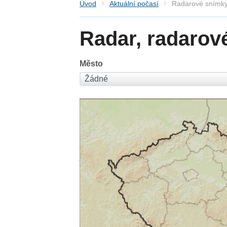
Úvod
Aktuální počasí
Radarové snímky
Radar, radarov
Město