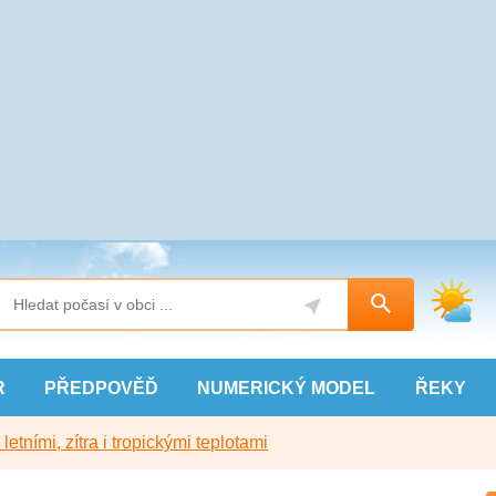
R
PŘEDPOVĚĎ
NUMERICKÝ
MODEL
ŘEKY
etními, zítra i tropickými teplotami