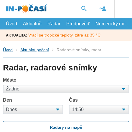
Přejít
na
hlavní
obsah
Úvod
Aktuálně
Radar
Předpověď
Numerický model
Vrací se tropické teploty, zítra až 35 °C
AKTUALITA:
Úvod
Aktuální počasí
Radarové snímky, radar
Radar, radarové snímky
Město
Den
Čas
Radary na mapě