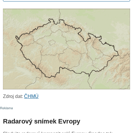
Zdroj dat:
ČHMÚ
Radarový snímek Evropy