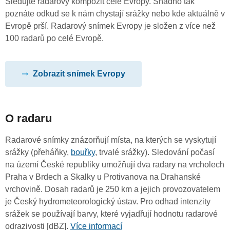
Sledujte radarový kompozit celé Evropy. Snadno tak
poznáte odkud se k nám chystají srážky nebo kde aktuálně v
Evropě prší. Radarový snímek Evropy je složen z více než
100 radarů po celé Evropě.
Zobrazit snímek Evropy
O radaru
Radarové snímky znázorňují místa, na kterých se vyskytují
srážky (přeháňky,
bouřky
, trvalé srážky). Sledování počasí
na území České republiky umožňují dva radary na vrcholech
Praha v Brdech a Skalky u Protivanova na Drahanské
vrchovině. Dosah radarů je 250 km a jejich provozovatelem
je Český hydrometeorologický ústav. Pro odhad intenzity
srážek se používají barvy, které vyjadřují hodnotu radarové
odrazivosti [dBZ].
Více informací