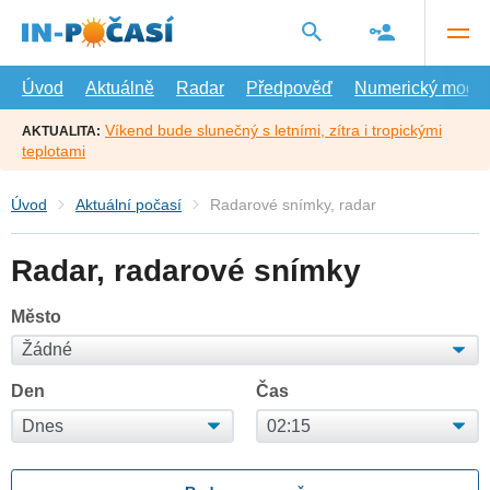
Přejít
na
hlavní
obsah
Úvod
Aktuálně
Radar
Předpověď
Numerický model
Víkend bude slunečný s letními, zítra i tropickými
AKTUALITA:
teplotami
Úvod
Aktuální počasí
Radarové snímky, radar
Radar, radarové snímky
Město
Den
Čas