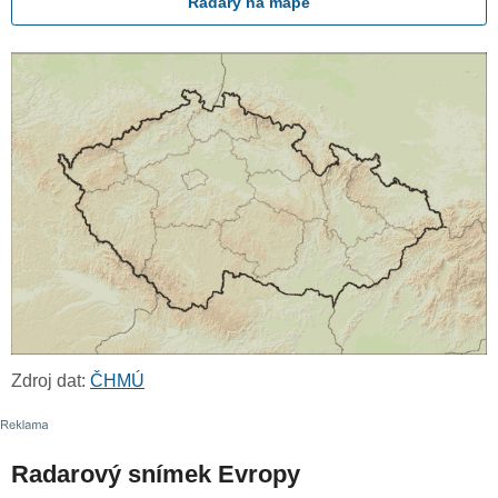
Radary na mapě
Zdroj dat:
ČHMÚ
Radarový snímek Evropy