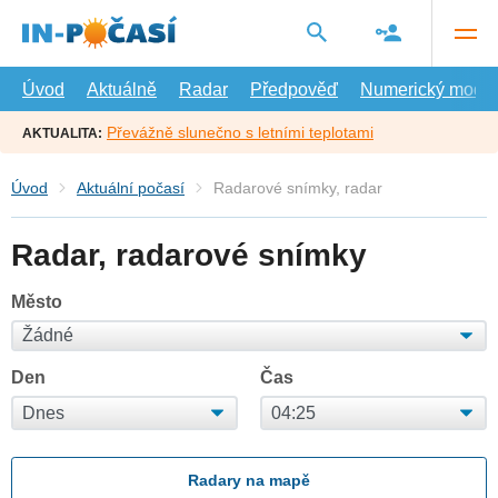
Přejít
na
hlavní
obsah
Úvod
Aktuálně
Radar
Předpověď
Numerický model
Převážně slunečno s letními teplotami
AKTUALITA:
Úvod
Aktuální počasí
Radarové snímky, radar
Radar, radarové snímky
Město
Den
Čas
Radary na mapě