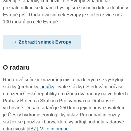
Sledujte radarový kompozit celé Evropy. Snadno tak
poznáte odkud se k nám chystají srážky nebo kde aktuálně v
Evropě prší. Radarový snímek Evropy je složen z více než
100 radarů po celé Evropě.
Zobrazit snímek Evropy
O radaru
Radarové snímky znázorňují místa, na kterých se vyskytují
srážky (přeháňky,
bouřky
, trvalé srážky). Sledování počasí
na území České republiky umožňují dva radary na vrcholech
Praha v Brdech a Skalky u Protivanova na Drahanské
vrchovině. Dosah radarů je 250 km a jejich provozovatelem
je Český hydrometeorologický ústav. Pro odhad intenzity
srážek se používají barvy, které vyjadřují hodnotu radarové
odrazivosti [dBZ].
Více informací