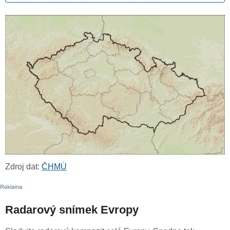
Zdroj dat:
ČHMÚ
Radarový snímek Evropy