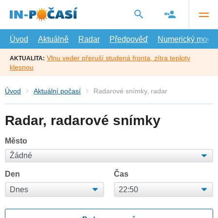
Přejít
na
hlavní
obsah
Úvod
Aktuálně
Radar
Předpověď
Numerický model
Vlnu veder přeruší studená fronta, zítra teploty
AKTUALITA:
klesnou
Úvod
Aktuální počasí
Radarové snímky, radar
Radar, radarové snímky
Město
Den
Čas