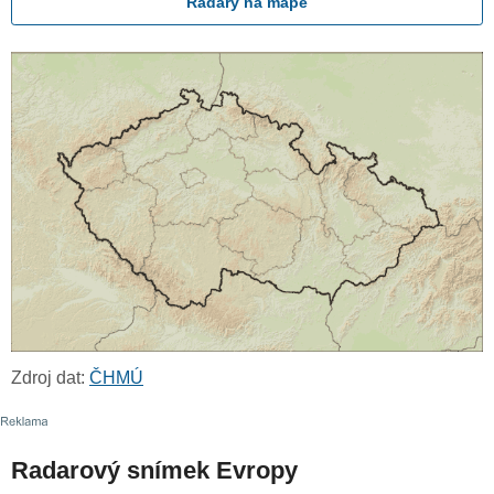
Radary na mapě
Zdroj dat:
ČHMÚ
Radarový snímek Evropy