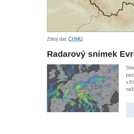
Zdroj dat:
ČHMÚ
Radarový snímek Ev
Sle
poz
v E
než