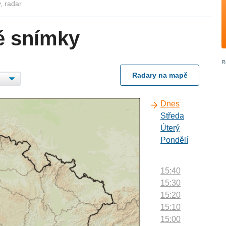
, radar
é snímky
Radary na mapě
Dnes
Středa
Úterý
Pondělí
15:40
15:30
15:20
15:10
15:00