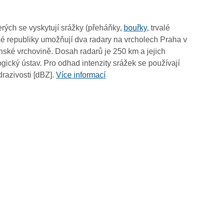
11:40
11:30
rých se vyskytují srážky (přeháňky,
bouřky
, trvalé
11:20
é republiky umožňují dva radary na vrcholech Praha v
11:10
ské vrchovině. Dosah radarů je 250 km a jejich
11:00
ický ústav. Pro odhad intenzity srážek se používají
10:50
drazivosti [dBZ].
Více informací
10:40
10:30
10:20
10:10
10:00
09:50
09:40
09:30
09:20
09:10
09:00
08:50