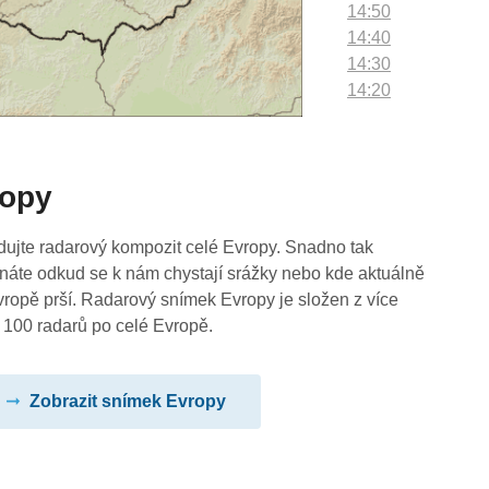
14:50
14:40
14:30
14:20
14:10
14:00
13:50
ropy
13:40
13:30
13:20
dujte radarový kompozit celé Evropy. Snadno tak
13:10
náte odkud se k nám chystají srážky nebo kde aktuálně
13:00
vropě prší. Radarový snímek Evropy je složen z více
12:50
 100 radarů po celé Evropě.
12:40
12:30
Zobrazit snímek Evropy
12:20
12:10
12:00
11:50