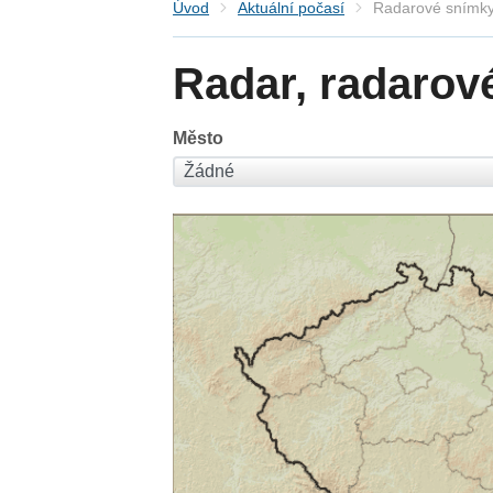
Úvod
Aktuální počasí
Radarové snímky
Radar, radarov
Město