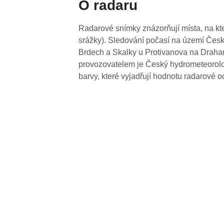
O radaru
Radarové snímky znázorňují místa, na kte
srážky). Sledování počasí na území Česk
Brdech a Skalky u Protivanova na Drahan
provozovatelem je Český hydrometeorolog
barvy, které vyjadřují hodnotu radarové o