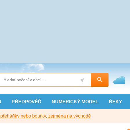
R
PŘEDPOVĚĎ
NUMERICKÝ
MODEL
ŘEKY
y přeháňky nebo bouřky, zejména na východě