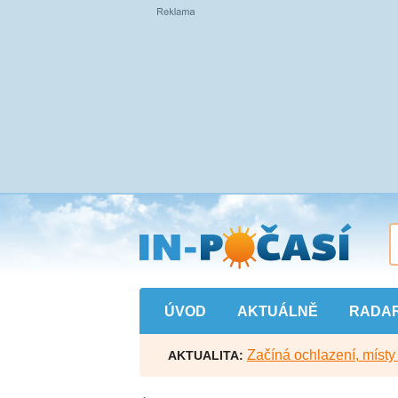
Přejít
na
hlavní
obsah
ÚVOD
AKTUÁLNĚ
RADA
Začíná ochlazení, míst
AKTUALITA: