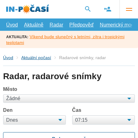
Přejít
na
hlavní
obsah
Úvod
Aktuálně
Radar
Předpověď
Numerický model
Víkend bude slunečný s letními, zítra i tropickými
AKTUALITA:
teplotami
Úvod
Aktuální počasí
Radarové snímky, radar
Radar, radarové snímky
Město
Den
Čas