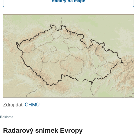
Radary na mapě
Zdroj dat:
ČHMÚ
Radarový snímek Evropy