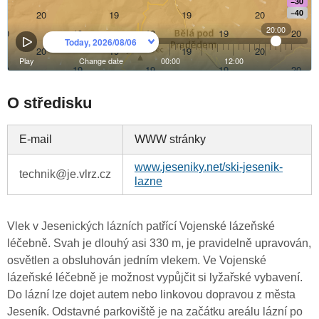
O středisku
E-mail
WWW stránky
www.jeseniky.net/ski-jesenik-
technik@je.vlrz.cz
lazne
Vlek v Jesenických lázních patřící Vojenské lázeňské
léčebně. Svah je dlouhý asi 330 m, je pravidelně upravován,
osvětlen a obsluhován jedním vlekem. Ve Vojenské
lázeňské léčebně je možnost vypůjčit si lyžařské vybavení.
Do lázní lze dojet autem nebo linkovou dopravou z města
Jeseník. Odstavné parkoviště je na začátku areálu lázní po