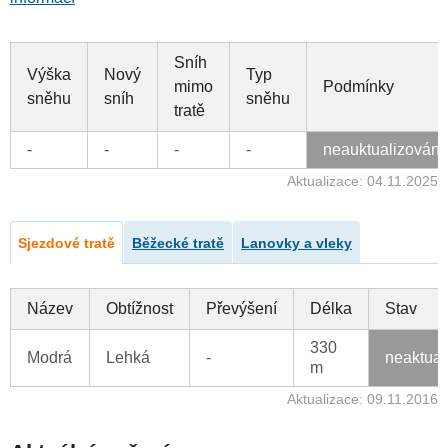
Sníh
Výška
Nový
Typ
mimo
Podmínky
sněhu
sníh
sněhu
tratě
-
-
-
-
neauktualizován
Aktualizace: 04.11.2025
Sjezdové tratě
Běžecké tratě
Lanovky a vleky
Název
Obtížnost
Převýšení
Délka
Stav
330
Modrá
Lehká
-
neaktual
m
Aktualizace: 09.11.2016