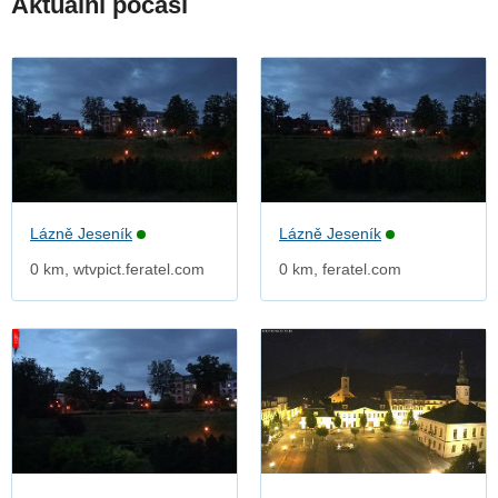
Aktuální počasí
Lázně Jeseník
Lázně Jeseník
0 km, wtvpict.feratel.com
0 km, feratel.com