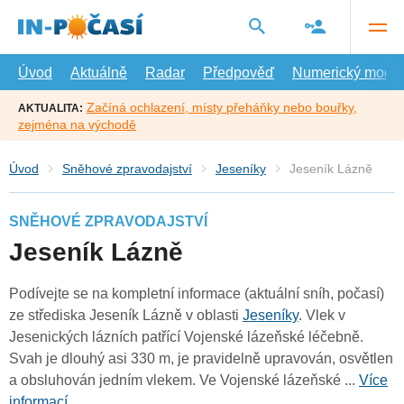
Přejít
na
hlavní
obsah
Úvod
Aktuálně
Radar
Předpověď
Numerický model
Začíná ochlazení, místy přeháňky nebo bouřky,
AKTUALITA:
zejména na východě
Úvod
Sněhové zpravodajství
Jeseníky
Jeseník Lázně
SNĚHOVÉ ZPRAVODAJSTVÍ
Jeseník Lázně
Podívejte se na kompletní informace (aktuální sníh, počasí)
ze střediska Jeseník Lázně v oblasti
Jeseníky
. Vlek v
Jesenických lázních patřící Vojenské lázeňské léčebně.
Svah je dlouhý asi 330 m, je pravidelně upravován, osvětlen
a obsluhován jedním vlekem. Ve Vojenské lázeňské ...
Více
informací