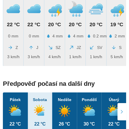
22 °C
22 °C
20 °C
20 °C
20 °C
19 °C
0 mm
0 mm
4 mm
4 mm
0.2 mm
2 mm
Z
J
SZ
JZ
SV
S
3 km/h
3 km/h
4 km/h
1 km/h
1 km/h
5 km/h
Předpověď počasí na další dny
Pátek
Sobota
Neděle
Pondělí
Úterý
22 °C
22 °C
26 °C
30 °C
22 °C