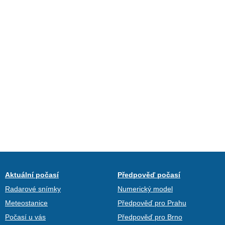
Aktuální počasí
Předpověď počasí
Radarové snímky
Numerický model
Meteostanice
Předpověď pro Prahu
Počasí u vás
Předpověď pro Brno