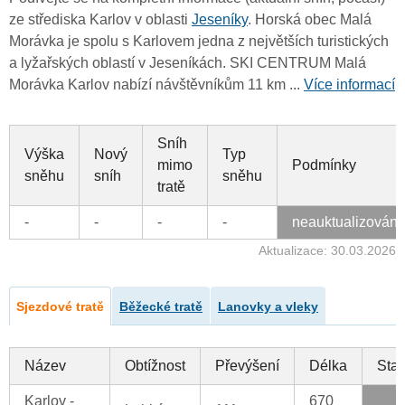
ze střediska Karlov v oblasti
Jeseníky
. Horská obec Malá
Morávka je spolu s Karlovem jedna z největších turistických
a lyžařských oblastí v Jeseníkách. SKI CENTRUM Malá
Morávka Karlov nabízí návštěvníkům 11 km ...
Více informací
Sníh
Výška
Nový
Typ
mimo
Podmínky
sněhu
sníh
sněhu
tratě
-
-
-
-
neauktualizován
Aktualizace: 30.03.2026
Sjezdové tratě
Běžecké tratě
Lanovky a vleky
Název
Obtížnost
Převýšení
Délka
Sta
Karlov -
670