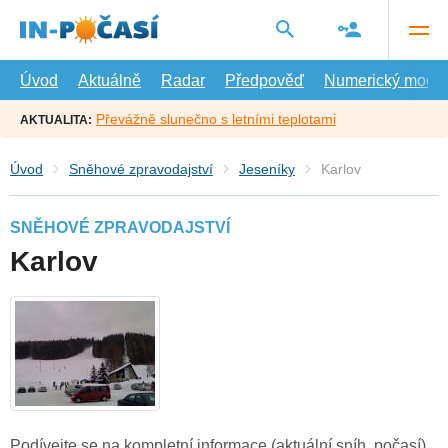
Přejít
na
hlavní
obsah
Úvod
Aktuálně
Radar
Předpověď
Numerický model
Převážně slunečno s letními teplotami
AKTUALITA:
Úvod
Sněhové zpravodajství
Jeseníky
Karlov
SNĚHOVÉ ZPRAVODAJSTVÍ
Karlov
Podívejte se na kompletní informace (aktuální sníh, počasí)