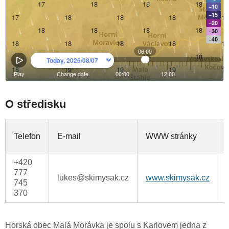
O středisku
Telefon
E-mail
WWW stránky
+420
777
lukes@skimysak.cz
www.skimysak.cz
-
745
370
Horská obec Malá Morávka je spolu s Karlovem jedna z