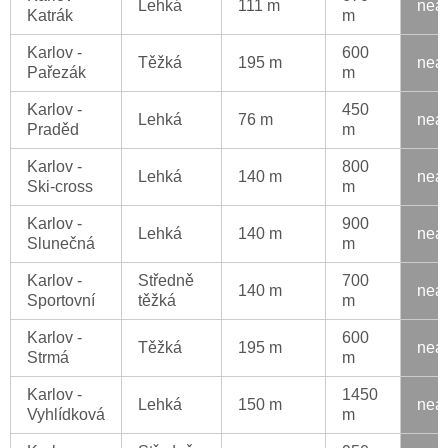
Lehká
111 m
nea
Katrák
m
Karlov -
600
Těžká
195 m
nea
Pařezák
m
Karlov -
450
Lehká
76 m
nea
Praděd
m
Karlov -
800
Lehká
140 m
nea
Ski-cross
m
Karlov -
900
Lehká
140 m
nea
Slunečná
m
Karlov -
Středně
700
140 m
nea
Sportovní
těžká
m
Karlov -
600
Těžká
195 m
nea
Strmá
m
Karlov -
1450
Lehká
150 m
nea
Vyhlídková
m