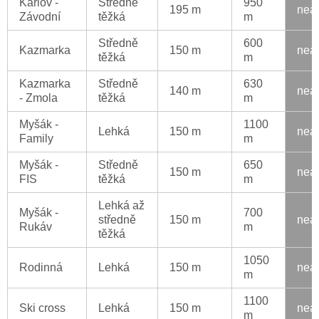
Karlov -
Středně
950
195 m
nea
Závodní
těžká
m
Středně
600
Kazmarka
150 m
nea
těžká
m
Kazmarka
Středně
630
140 m
nea
- Zmola
těžká
m
Myšák -
1100
Lehká
150 m
nea
Family
m
Myšák -
Středně
650
150 m
nea
FIS
těžká
m
Lehká až
Myšák -
700
středně
150 m
nea
Rukáv
m
těžká
1050
Rodinná
Lehká
150 m
nea
m
1100
Ski cross
Lehká
150 m
nea
m