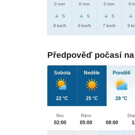
0 mm
0 mm
0 mm
0 
S
S
S
9 km/h
9 km/h
7 km/h
9 k
Předpověď počasí na 
Sobota
Neděle
Pondělí
22 °C
25 °C
28 °C
Noc
Ráno
Dop
02:00
05:00
08:00
1