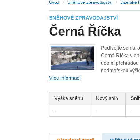
Úvod
Sněhové zpravodajství
Jizerské 
SNĚHOVÉ ZPRAVODAJSTVÍ
Černá Říčka
Podívejte se na k
Černá Říčka v ob
údolní přehradou 
nadmořskou výškou
Více informací
Výška sněhu
Nový sníh
Sníh
-
-
-