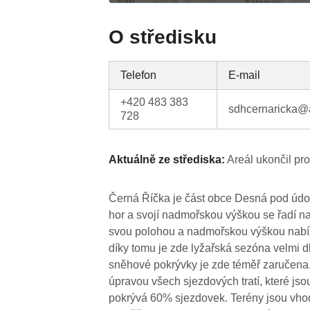
O středisku
Telefon
E-mail
+420 483 383
sdhcernaricka@a
728
Aktuálně ze střediska:
Areál ukončil pr
Černá Říčka je část obce Desná pod údol
hor a svojí nadmořskou výškou se řadí na 
svou polohou a nadmořskou výškou nabízí
díky tomu je zde lyžařská sezóna velmi d
sněhové pokrývky je zde téměř zaručena. 
úpravou všech sjezdových tratí, které j
pokrývá 60% sjezdovek. Terény jsou vhodn