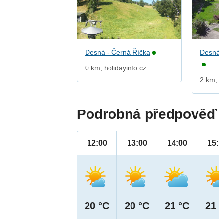
Desná - Černá Říčka
Desná
0 km, holidayinfo.cz
2 km,
Podrobná předpověď 
12:00
13:00
14:00
15
20 °C
20 °C
21 °C
21