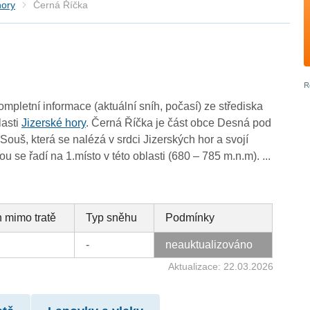
hory
Černá Říčka
ompletní informace (aktuální sníh, počasí) ze střediska
lasti
Jizerské hory
. Černá Říčka je část obce Desná pod
Souš, která se nalézá v srdci Jizerských hor a svojí
 se řadí na 1.místo v této oblasti (680 – 785 m.n.m). ...
 mimo tratě
Typ sněhu
Podmínky
-
neauktualizováno
Aktualizace: 22.03.2026