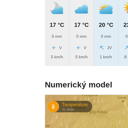
17 °C
17 °C
20 °C
2
0 mm
0 mm
0 mm
0
V
V
JV
5 km/h
5 km/h
1 km/h
8
Numerický model