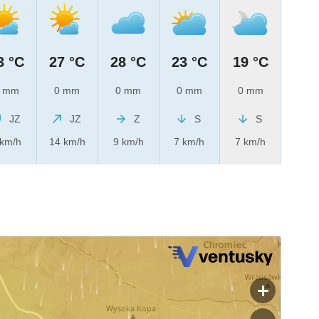
3 °C
27 °C
28 °C
23 °C
19 °C
 mm
0 mm
0 mm
0 mm
0 mm
JZ
JZ
Z
S
S
 km/h
14 km/h
9 km/h
7 km/h
7 km/h