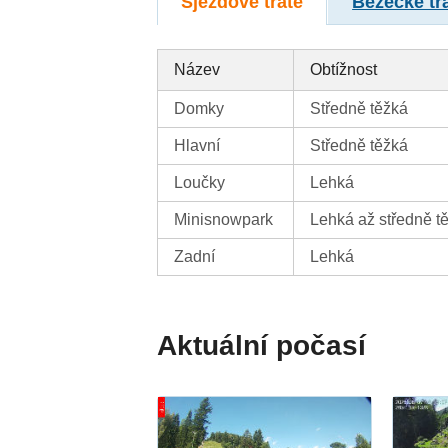
Sjezdové tratě
Běžecké tr
Název
Obtížnost
Domky
Středně těžká
Hlavní
Středně těžká
Loučky
Lehká
Minisnowpark
Lehká až středně t
Zadní
Lehká
Aktuální počasí