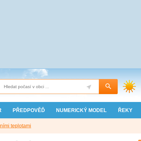
R
PŘEDPOVĚĎ
NUMERICKÝ
MODEL
ŘEKY
ními teplotami