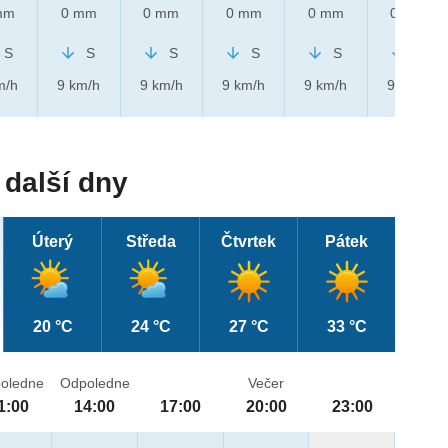
mm
0 mm
0 mm
0 mm
0 mm
0 mm
S
S
S
S
S
S
m/h
9 km/h
9 km/h
9 km/h
9 km/h
9 km/h
další dny
Úterý
Středa
Čtvrtek
Pátek
20 °C
24 °C
27 °C
33 °C
oledne
Odpoledne
Večer
1:00
14:00
17:00
20:00
23:00