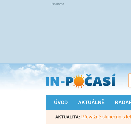
Přejít
na
hlavní
obsah
ÚVOD
AKTUÁLNĚ
RADA
Převážně slunečno s let
AKTUALITA: