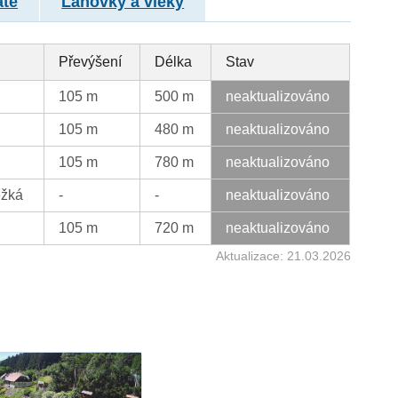
atě
Lanovky a vleky
Převýšení
Délka
Stav
105 m
500 m
neaktualizováno
105 m
480 m
neaktualizováno
105 m
780 m
neaktualizováno
ěžká
-
-
neaktualizováno
105 m
720 m
neaktualizováno
Aktualizace: 21.03.2026