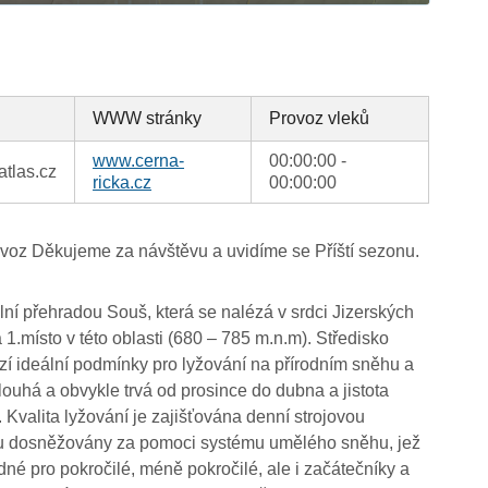
WWW stránky
Provoz vleků
www.cerna-
00:00:00 -
tlas.cz
ricka.cz
00:00:00
ovoz Děkujeme za návštěvu a uvidíme se Příští sezonu.
ní přehradou Souš, která se nalézá v srdci Jizerských
1.místo v této oblasti (680 – 785 m.n.m). Středisko
 ideální podmínky pro lyžování na přírodním sněhu a
louhá a obvykle trvá od prosince do dubna a jistota
Kvalita lyžování je zajišťována denní strojovou
sou dosněžovány za pomoci systému umělého sněhu, jež
é pro pokročilé, méně pokročilé, ale i začátečníky a