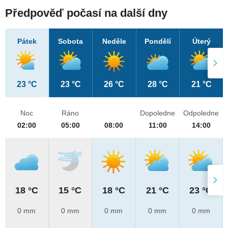
Předpověď počasí na další dny
Pátek
Sobota
Neděle
Pondělí
Úterý
23 °C
23 °C
26 °C
28 °C
21 °C
Noc
Ráno
Dopoledne
Odpoledne
02:00
05:00
08:00
11:00
14:00
18 °C
15 °C
18 °C
21 °C
23 °C
0 mm
0 mm
0 mm
0 mm
0 mm