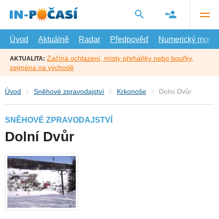
Přejít
na
hlavní
obsah
Úvod
Aktuálně
Radar
Předpověď
Numerický model
Začíná ochlazení, místy přeháňky nebo bouřky,
AKTUALITA:
zejména na východě
Úvod
Sněhové zpravodajství
Krkonoše
Dolní Dvůr
SNĚHOVÉ ZPRAVODAJSTVÍ
Dolní Dvůr