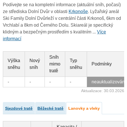
Podívejte se na kompletní informace (aktuální sníh, počasí)
ze střediska Dolní Dvůr v oblasti
Krkonoše
. Lyžařský areál
Ski Family Dolní Dvůrleží v centrální části Krkonoš, 6km od
Vrchlabí a 8km od Černého Dolu. Skiareál je specifický
klidným a bezpečným prostředím s kvalitním ...
Více
informací
Sníh
Výška
Nový
Typ
mimo
Podmínky
sněhu
sníh
sněhu
tratě
-
-
-
-
neauktualizován
Aktualizace: 30.03.2026
Sjezdové tratě
Běžecké tratě
Lanovky a vleky
Kapacita /