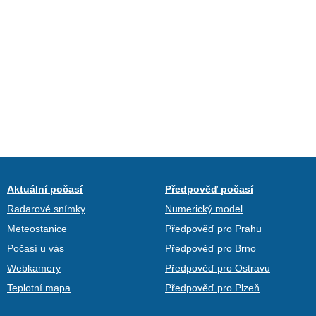
Aktuální počasí
Předpověď počasí
Radarové snímky
Numerický model
Meteostanice
Předpověď pro Prahu
Počasí u vás
Předpověď pro Brno
Webkamery
Předpověď pro Ostravu
Teplotní mapa
Předpověď pro Plzeň