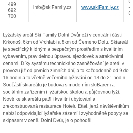
0
499
info@skiFamily.cz
www.skiFamily.cz
-
692
0
700
Lyžařský areál Ski Family Dolní Dvůrleží v centrální části
Krkonoš, 6km od Vrchlabí a 8km od Černého Dolu. Skiareál
je specifický klidným a bezpečným prostředím s kvalitním
vybavením, pravidelnou úpravou sjezdovek a atraktivními
cenami. Díky systému technického zasněžování je areál v
provozu již od prvních zimních dní, a to každodenně od 9 do
16 hodin a to včetně večerního lyžování od 18 do 21 hodin.
Součástí skiareálu je budova s moderním skiBarem a
sociálním zařízením i lyžařskou školou a půjčovnou lyží.
Nově ke skiareálu patří i kvalitní ubytování a
zrekonstruovaná restaurace Hotelu Ettel, jenž návštěvníkům
nabízí odpovídající lyžařské zázemí i zvýhodněné pobyty se
skipasem v ceně. Dolní Dvůr, je o pohodě!