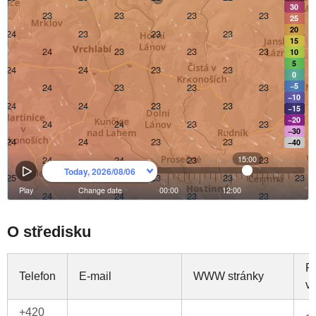
O středisku
P
Telefon
E-mail
WWW stránky
v
+420