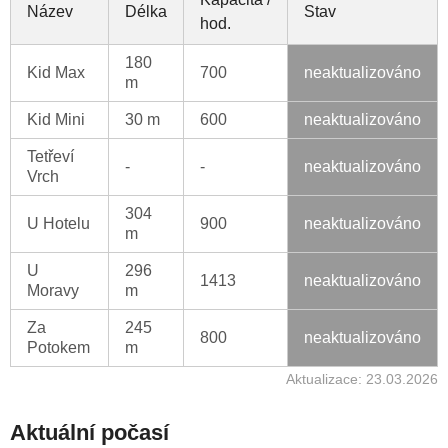
Název
Délka
Stav
hod.
180
Kid Max
700
neaktualizováno
m
Kid Mini
30 m
600
neaktualizováno
Tetřeví
-
-
neaktualizováno
Vrch
304
U Hotelu
900
neaktualizováno
m
U
296
1413
neaktualizováno
Moravy
m
Za
245
800
neaktualizováno
Potokem
m
Aktualizace: 23.03.2026
Aktuální počasí