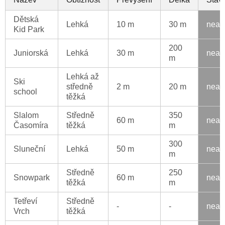
Dětská
Lehká
10 m
30 m
neak
Kid Park
200
Juniorská
Lehká
30 m
neak
m
Lehká až
Ski
středně
2 m
20 m
neak
school
těžká
Slalom
Středně
350
60 m
neak
Časomíra
těžká
m
300
Sluneční
Lehká
50 m
neak
m
Středně
250
Snowpark
60 m
neak
těžká
m
Tetřeví
Středně
-
-
neak
Vrch
těžká