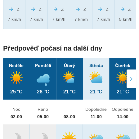
Z
Z
Z
Z
Z
Z
7 km/h
7 km/h
7 km/h
7 km/h
7 km/h
5 km/h
Předpověď počasí na další dny
Neděle
Pondělí
Úterý
Středa
Čtvrtek
25 °C
28 °C
21 °C
21 °C
21 °C
Noc
Ráno
Dopoledne
Odpoledne
02:00
05:00
08:00
11:00
14:00