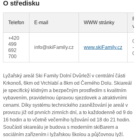
O středisku
P
Telefon
E-mail
WWW stránky
v
+420
0
499
info@skiFamily.cz
www.skiFamily.cz
-
692
0
700
Lyžařský areál Ski Family Dolní Dvůrleží v centrální části
Krkonoš, 6km od Vrchlabí a 8km od Černého Dolu. Skiareál
je specifický klidným a bezpečným prostředím s kvalitním
vybavením, pravidelnou úpravou sjezdovek a atraktivními
cenami. Díky systému technického zasněžování je areál v
provozu již od prvních zimních dní, a to každodenně od 9 do
16 hodin a to včetně večerního lyžování od 18 do 21 hodin.
Součástí skiareálu je budova s moderním skiBarem a
sociálním zařízením i lyžařskou školou a půjčovnou lyží.