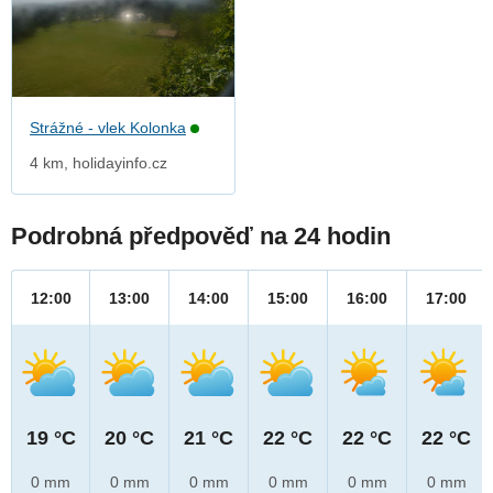
Strážné - vlek Kolonka
4 km, holidayinfo.cz
Podrobná předpověď na 24 hodin
12:00
13:00
14:00
15:00
16:00
17:00
19 °C
20 °C
21 °C
22 °C
22 °C
22 °C
0 mm
0 mm
0 mm
0 mm
0 mm
0 mm