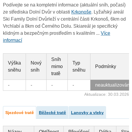
Podívejte se na kompletní informace (aktuální sníh, počasí)
ze střediska Dolní Dvůr v oblasti
Krkonoše
. Lyžařský areál
Ski Family Dolní Dvůrleží v centrální části Krkonoš, 6km od
Vrchlabí a 8km od Černého Dolu. Skiareál je specifický
klidným a bezpečným prostředím s kvalitním ...
Více
informací
Sníh
Výška
Nový
Typ
mimo
Podmínky
sněhu
sníh
sněhu
tratě
-
-
-
-
neauktualizován
Aktualizace: 30.03.2026
Sjezdové tratě
Běžecké tratě
Lanovky a vleky
Název
Obtížnost
Převýšení
Délka
Stav