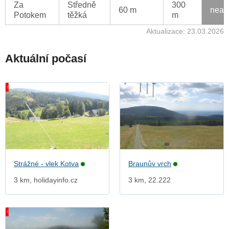
Za
Středně
300
60 m
neak
Potokem
těžká
m
Aktualizace: 23.03.2026
Aktuální počasí
Strážné - vlek Kotva
Braunův vrch
3 km, holidayinfo.cz
3 km, 22.222