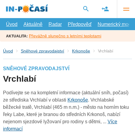
Přejít
na
hlavní
obsah
Úvod
Aktuálně
Radar
Předpověď
Numerický model
Převážně slunečno s letními teplotami
AKTUALITA:
Úvod
Sněhové zpravodajství
Krkonoše
Vrchlabí
SNĚHOVÉ ZPRAVODAJSTVÍ
Vrchlabí
Podívejte se na kompletní informace (aktuální sníh, počasí)
ze střediska Vrchlabí v oblasti
Krkonoše
. Vrchlabské
běžecké tratě, Vrchlabí (465 m n.m.) - město na horním toku
řeky Labe, které je branou do středních Krkonoš, nabízí
nejenom sjezdové lyžovaní pro rodiny s dětmi, ...
Více
informací