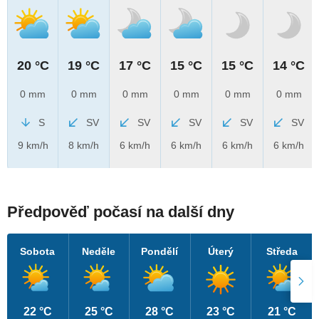
20 °C
19 °C
17 °C
15 °C
15 °C
14 °C
0 mm
0 mm
0 mm
0 mm
0 mm
0 mm
S
SV
SV
SV
SV
SV
9 km/h
8 km/h
6 km/h
6 km/h
6 km/h
6 km/h
Předpověď počasí na další dny
Sobota
Neděle
Pondělí
Úterý
Středa
22 °C
25 °C
28 °C
23 °C
21 °C