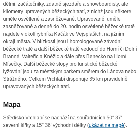
dětmi, začátečníky, zdatné sjezdaře a snowboardisty, ale i
kilometry upravených běžeckých tratí, z nichž jsou některé
uměle osvětlené a zasněžované. Upravované, uměle
zasněžované a denně do 20. hodin osvětlené běžecké tratě
najdete v okolí rybníka Kačák ve Vejsplaších, na jižním
okraji města. V blízkosti jsou i homologované závodní
běžecké tratě a další běžecké tratě vedoucí do Horní či Dolní
Branné, Valteřic a Kněžic a dále přes Benecko na Horní
Mísečky. Další běžecké stopy pro turistické běžecké
lyžování jsou za městským parkem směrem do Lánova nebo
Strážného. Celkem Vrchlabí disponuje 35 km pravidelně
upravovaných běžeckých tratí.
Mapa
Středisko Vrchlabí se nachází na souřadnicích 50° 37'
severní šířky a 15° 36' východní délky (
ukázat na mapě
).