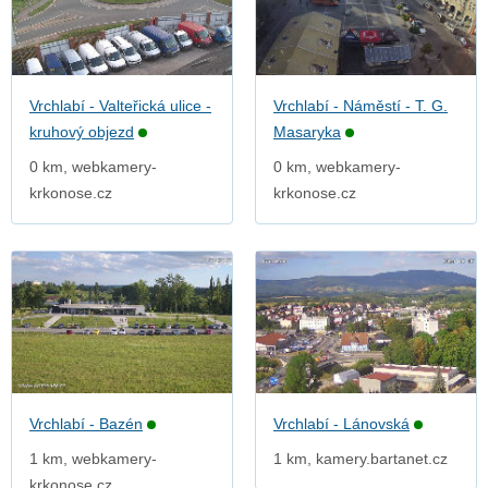
Vrchlabí - Valteřická ulice -
Vrchlabí - Náměstí - T. G.
kruhový objezd
Masaryka
0 km, webkamery-
0 km, webkamery-
krkonose.cz
krkonose.cz
Vrchlabí - Bazén
Vrchlabí - Lánovská
1 km, webkamery-
1 km, kamery.bartanet.cz
krkonose.cz