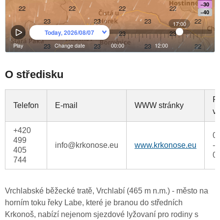
O středisku
P
Telefon
E-mail
WWW stránky
v
+420
0
499
info@krkonose.eu
www.krkonose.eu
-
405
0
744
Vrchlabské běžecké tratě, Vrchlabí (465 m n.m.) - město na
horním toku řeky Labe, které je branou do středních
Krkonoš, nabízí nejenom sjezdové lyžovaní pro rodiny s