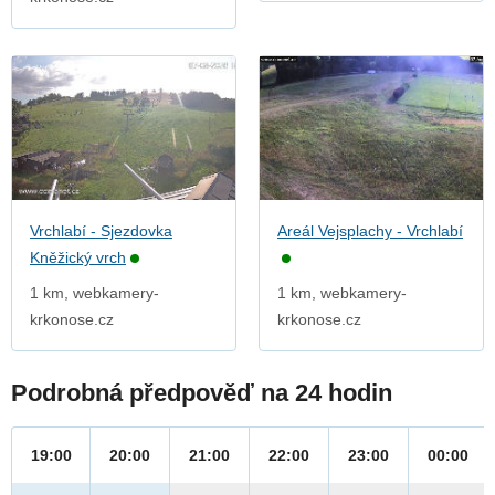
Vrchlabí - Sjezdovka
Areál Vejsplachy - Vrchlabí
Kněžický vrch
1 km, webkamery-
1 km, webkamery-
krkonose.cz
krkonose.cz
Podrobná předpověď na 24 hodin
19:00
20:00
21:00
22:00
23:00
00:00