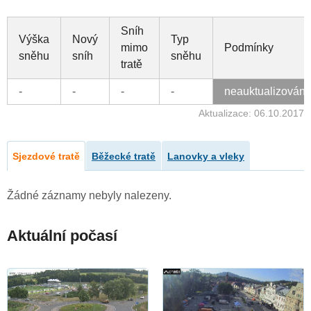
Sníh
Výška
Nový
Typ
mimo
Podmínky
sněhu
sníh
sněhu
tratě
-
-
-
-
neauktualizován
Aktualizace: 06.10.2017
Sjezdové tratě
Běžecké tratě
Lanovky a vleky
Žádné záznamy nebyly nalezeny.
Aktuální počasí