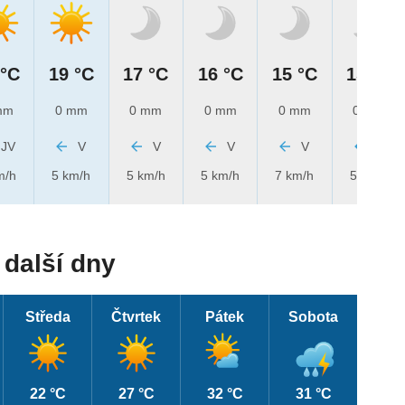
 °C
19 °C
17 °C
16 °C
15 °C
15 °C
mm
0 mm
0 mm
0 mm
0 mm
0 mm
JV
V
V
V
V
V
m/h
5 km/h
5 km/h
5 km/h
7 km/h
5 km/h
další dny
Středa
Čtvrtek
Pátek
Sobota
22 °C
27 °C
32 °C
31 °C