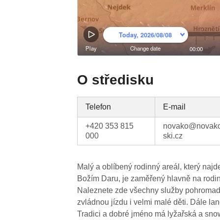
O středisku
Telefon
E-mail
+420 353 815
novako@novak
000
ski.cz
Malý a oblíbený rodinný areál, který na
Božím Daru, je zaměřený hlavně na rodiny
Naleznete zde všechny služby pohromadě
zvládnou jízdu i velmi malé děti. Dále lan
Tradici a dobré jméno má lyžařská a sno