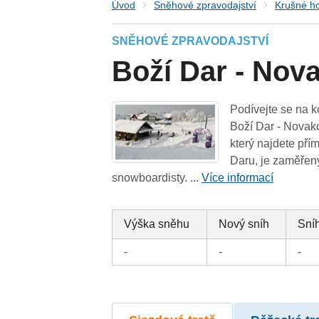
Úvod
Sněhové zpravodajství
Krušné h
SNĚHOVÉ ZPRAVODAJSTVÍ
Boží Dar - Nov
Podívejte se na k
Boží Dar - Novako
který najdete př
Daru, je zaměřený
snowboardisty. ...
Více informací
Výška sněhu
Nový sníh
Sníh
-
-
-