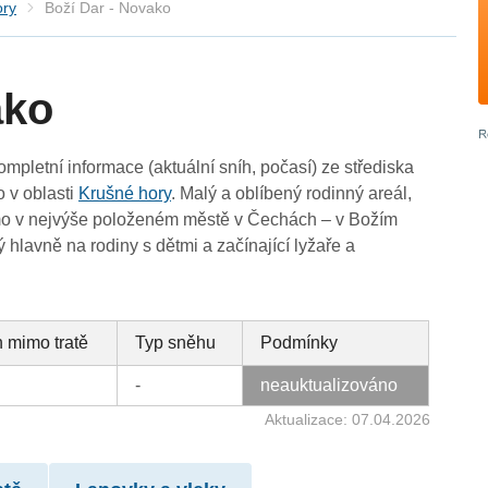
ory
Boží Dar - Novako
ako
ompletní informace (aktuální sníh, počasí) ze střediska
 v oblasti
Krušné hory
. Malý a oblíbený rodinný areál,
ímo v nejvýše položeném městě v Čechách – v Božím
 hlavně na rodiny s dětmi a začínající lyžaře a
 mimo tratě
Typ sněhu
Podmínky
-
neauktualizováno
Aktualizace: 07.04.2026