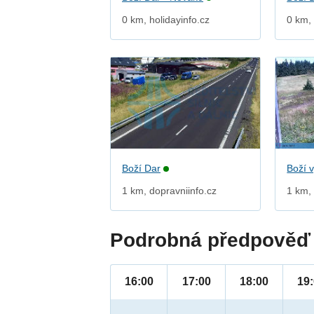
0 km, holidayinfo.cz
0 km, 
Boží Dar
Boží 
1 km, dopravniinfo.cz
1 km, 
Podrobná předpověď 
16:00
17:00
18:00
19