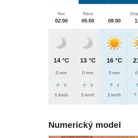
Noc
Ráno
Dop
02:00
05:00
08:00
1
14 °C
13 °C
16 °C
2
0 mm
0 mm
0 mm
0
V
V
J
5 km/h
5 km/h
3 km/h
7
Numerický model