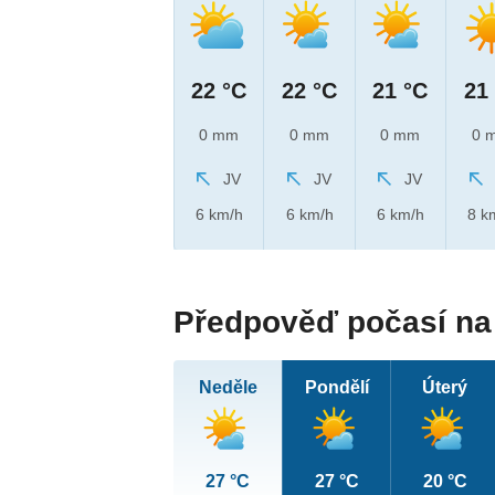
22 °C
22 °C
21 °C
21
0 mm
0 mm
0 mm
0 
JV
JV
JV
6 km/h
6 km/h
6 km/h
8 k
Předpověď počasí na 
Neděle
Pondělí
Úterý
27 °C
27 °C
20 °C