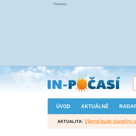
Přejít
na
hlavní
obsah
ÚVOD
AKTUÁLNĚ
RADA
Víkend bude slunečný s l
AKTUALITA: