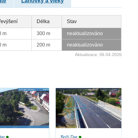
atě
Lanovky a vleky
řevýšení
Délka
Stav
0 m
300 m
neaktualizováno
0 m
200 m
neaktualizováno
Aktualizace: 06.04.2026
Dar
Boží Dar