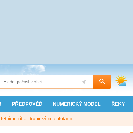
R
PŘEDPOVĚĎ
NUMERICKÝ
MODEL
ŘEKY
etními, zítra i tropickými teplotami