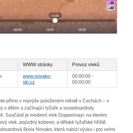
WWW stránky
Provoz vleků
o-
www.novako-
00:00:00 -
ski.cz
00:00:00
jdete přímo v nejvýše položeném městě v Čechách – v
 s dětmi a začínající lyžaře a snowboardisty.
. Součástí je moderní vlek Doppelmayr, na kterém
ový vlek, pojízdný koberec a dětské lyžařské hřiště.
wboardová škola Novako, která nabízí výuku i pro velmi