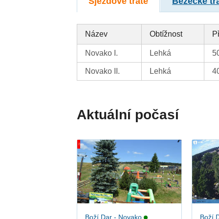
Sjezdové tratě
Běžecké tr
Název
Obtížnost
P
Novako I.
Lehká
5
Novako II.
Lehká
4
Aktuální počasí
Boží Dar - Novako
Boží 