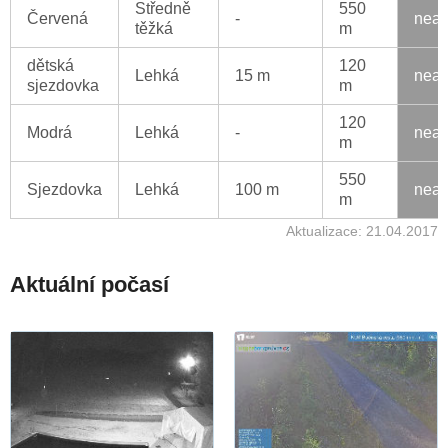
Středně
550
Červená
-
neak
těžká
m
dětská
120
Lehká
15 m
neak
sjezdovka
m
120
Modrá
Lehká
-
neak
m
550
Sjezdovka
Lehká
100 m
neak
m
Aktualizace: 21.04.2017
Aktuální počasí