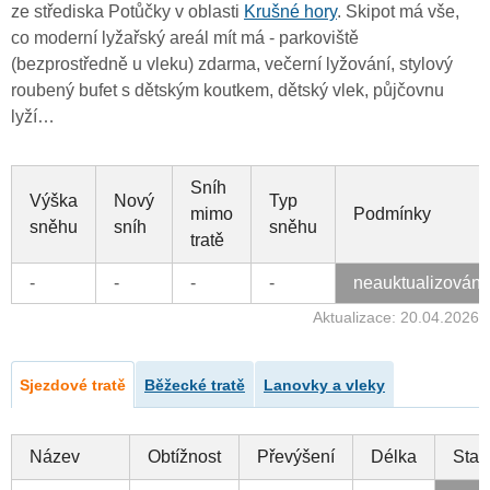
ze střediska Potůčky v oblasti
Krušné hory
. Skipot má vše,
co moderní lyžařský areál mít má - parkoviště
(bezprostředně u vleku) zdarma, večerní lyžování, stylový
roubený bufet s dětským koutkem, dětský vlek, půjčovnu
lyží…
Sníh
Výška
Nový
Typ
mimo
Podmínky
sněhu
sníh
sněhu
tratě
-
-
-
-
neauktualizován
Aktualizace: 20.04.2026
Sjezdové tratě
Běžecké tratě
Lanovky a vleky
Název
Obtížnost
Převýšení
Délka
Stav