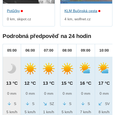
Potůčky
KLM Bučinská cesta
0 km, skipot.cz
4 km, wolfnet.cz
Podrobná předpověď na 24 hodin
05:00
06:00
07:00
08:00
09:00
10:00
13 °C
12 °C
13 °C
15 °C
16 °C
17 °C
0 mm
0 mm
0 mm
0 mm
0 mm
0 mm
S
S
SZ
S
S
SV
5 km/h
5 km/h
1 km/h
5 km/h
7 km/h
8 km/h