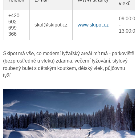
vleků
+420
09:00:00
602
skol@skipot.cz
www.skipot.cz
-
699
13:00:00
366
Skipot má vše, co moderní lyžařský areál mít má - parkoviště
(bezprostředně u vleku) zdarma, večerní lyžování, stylový
roubený bufet s dětským koutkem, dětský vlek, půjčovnu
lyží…