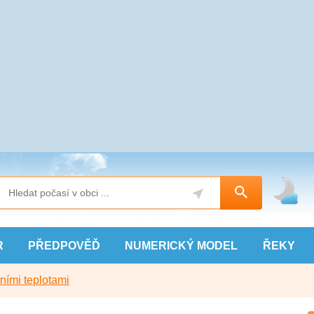
R
PŘEDPOVĚĎ
NUMERICKÝ
MODEL
ŘEKY
ními teplotami