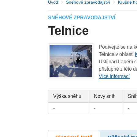
Úvod
Sněhové zpravodajství
Krušné h
SNĚHOVÉ ZPRAVODAJSTVÍ
Telnice
Podívejte se na k
Telnice v oblasti
Ústí nad Labem cc
přístupné z této d
Více informací
Výška sněhu
Nový sníh
Sníh
-
-
-