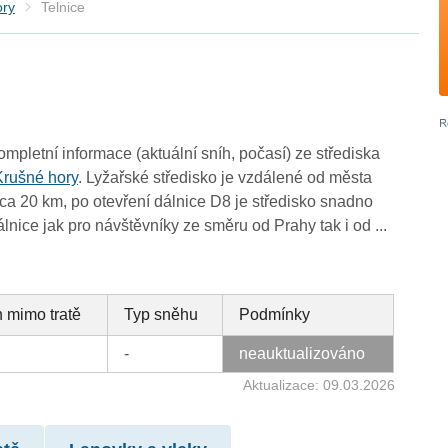
ory
Telnice
ompletní informace (aktuální sníh, počasí) ze střediska
Krušné hory
. Lyžařské středisko je vzdálené od města
a 20 km, po otevření dálnice D8 je středisko snadno
álnice jak pro návštěvníky ze směru od Prahy tak i od ...
 mimo tratě
Typ sněhu
Podmínky
-
neauktualizováno
Aktualizace: 09.03.2026