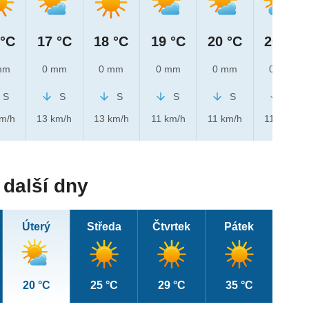
 °C
17 °C
18 °C
19 °C
20 °C
20 °C
mm
0 mm
0 mm
0 mm
0 mm
0 mm
S
S
S
S
S
S
km/h
13 km/h
13 km/h
11 km/h
11 km/h
11 km/h
další dny
Úterý
Středa
Čtvrtek
Pátek
20 °C
25 °C
29 °C
35 °C