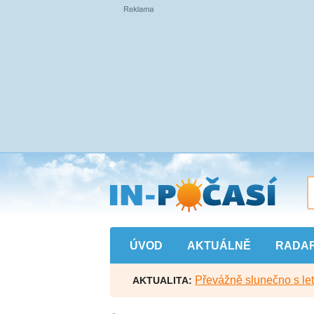
Přejít
na
hlavní
obsah
ÚVOD
AKTUÁLNĚ
RADA
Převážně slunečno s let
AKTUALITA: