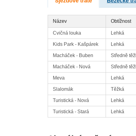
Sjezdové tratě
Běžecké tr
Název
Obtížnost
Cvičná louka
Lehká
Kids Park - Kašpárek
Lehká
Macháček - Buben
Středně těž
Macháček - Nová
Středně těž
Meva
Lehká
Slalomák
Těžká
Turistická - Nová
Lehká
Turistická - Stará
Lehká