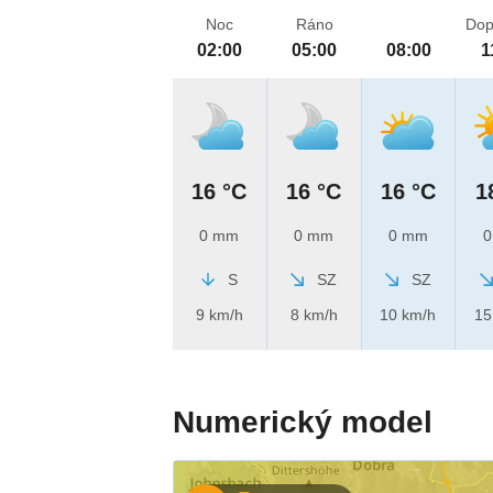
Noc
Ráno
Dop
02:00
05:00
08:00
1
16 °C
16 °C
16 °C
1
0 mm
0 mm
0 mm
0
S
SZ
SZ
9 km/h
8 km/h
10 km/h
15
Numerický model