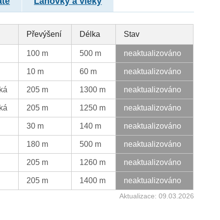
atě
Lanovky a vleky
Převýšení
Délka
Stav
100 m
500 m
neaktualizováno
10 m
60 m
neaktualizováno
ká
205 m
1300 m
neaktualizováno
ká
205 m
1250 m
neaktualizováno
30 m
140 m
neaktualizováno
180 m
500 m
neaktualizováno
205 m
1260 m
neaktualizováno
205 m
1400 m
neaktualizováno
Aktualizace: 09.03.2026