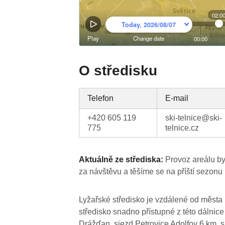
O středisku
Telefon
E-mail
+420 605 119
ski-telnice@ski-
775
telnice.cz
Aktuálně ze střediska:
Provoz areálu by
za návštěvu a těšíme se na příští sezonu 
Lyžařské středisko je vzdálené od města
středisko snadno přístupné z této dálnice
Drážďan, sjezd Petrovice Adolfov 6 km, s