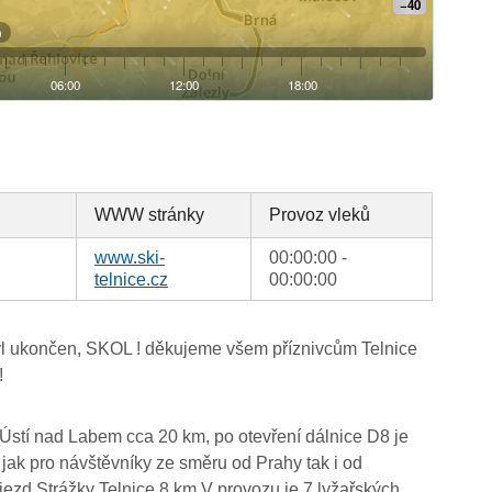
WWW stránky
Provoz vleků
www.ski-
00:00:00 -
telnice.cz
00:00:00
l ukončen, SKOL ! děkujeme všem příznivcům Telnice
!
 Ústí nad Labem cca 20 km, po otevření dálnice D8 je
 jak pro návštěvníky ze směru od Prahy tak i od
jezd Strážky Telnice 8 km.V provozu je 7 lyžařských