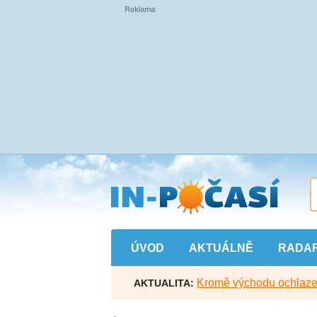
Přejít
na
hlavní
obsah
ÚVOD
AKTUÁLNĚ
RADA
Kromě východu ochlazen
AKTUALITA: