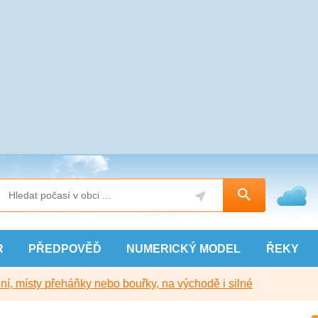
R
PŘEDPOVĚĎ
NUMERICKÝ
MODEL
ŘEKY
í, místy přeháňky nebo bouřky, na východě i silné