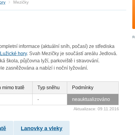
ory
Mezičky
ompletní informace (aktuální sníh, počasí) ze střediska
i
Lužické hory
. Svah Mezičky je součástí areálu Jedlová.
ká škola, půjčovna lyží, parkoviště i stravování.
e zasněžována a nabízí i noční lyžování.
 mimo tratě
Typ sněhu
Podmínky
-
neauktualizováno
Aktualizace: 09.11.2016
atě
Lanovky a vleky