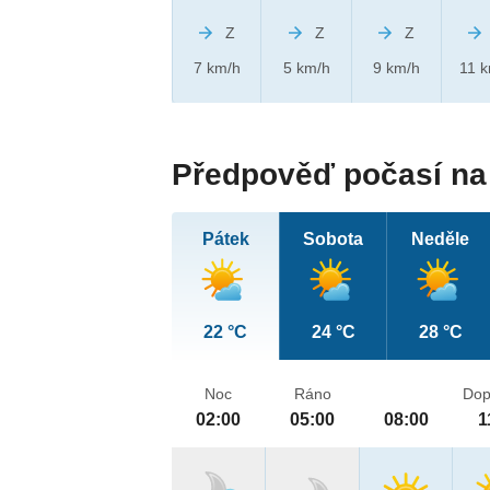
Z
Z
Z
7 km/h
5 km/h
9 km/h
11 
Předpověď počasí na 
Pátek
Sobota
Neděle
22 °C
24 °C
28 °C
Noc
Ráno
Dop
02:00
05:00
08:00
1