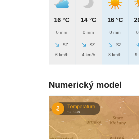
16 °C
14 °C
16 °C
2
0 mm
0 mm
0 mm
0
SZ
SZ
SZ
6 km/h
4 km/h
8 km/h
9
Numerický model