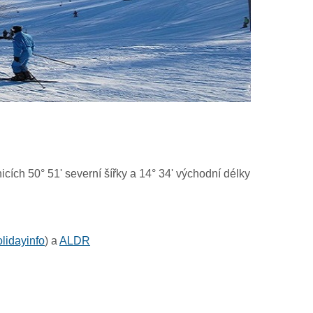
cích 50° 51' severní šířky a 14° 34' východní délky
lidayinfo
) a
ALDR