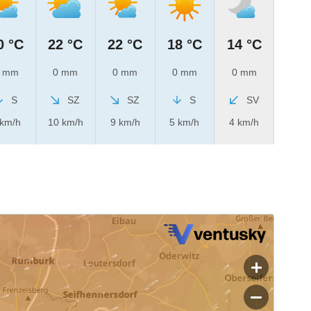
0 °C
22 °C
22 °C
18 °C
14 °C
 mm
0 mm
0 mm
0 mm
0 mm
S
SZ
SZ
S
SV
 km/h
10 km/h
9 km/h
5 km/h
4 km/h