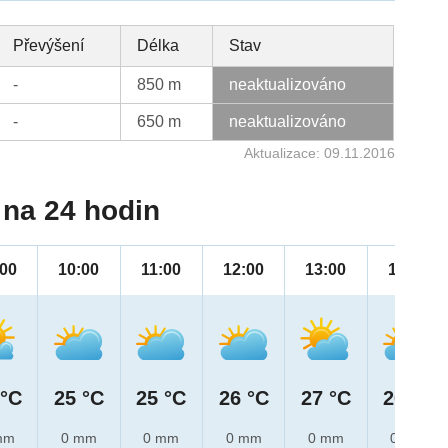
Převýšení
Délka
Stav
-
850 m
neaktualizováno
-
650 m
neaktualizováno
Aktualizace: 09.11.2016
na 24 hodin
:00
10:00
11:00
12:00
13:00
14:00
 °C
25 °C
25 °C
26 °C
27 °C
26 °C
mm
0 mm
0 mm
0 mm
0 mm
0 mm