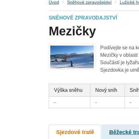
Úvod
Sněhové zpravodajství
Lužické h
SNĚHOVÉ ZPRAVODAJSTVÍ
Mezičky
Podívejte se na k
Mezičky v oblast
Součástí je lyžařs
Sjezdovka je uměl
Výška sněhu
Nový sníh
Sníh
-
-
-
Sjezdové tratě
Běžecké tr