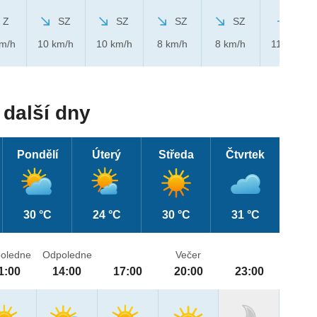
Z
SZ
SZ
SZ
SZ
Z
km/h
10 km/h
10 km/h
8 km/h
8 km/h
11 km/h
další dny
Pondělí
Úterý
Středa
Čtvrtek
30 °C
24 °C
30 °C
31 °C
oledne
Odpoledne
Večer
1:00
14:00
17:00
20:00
23:00