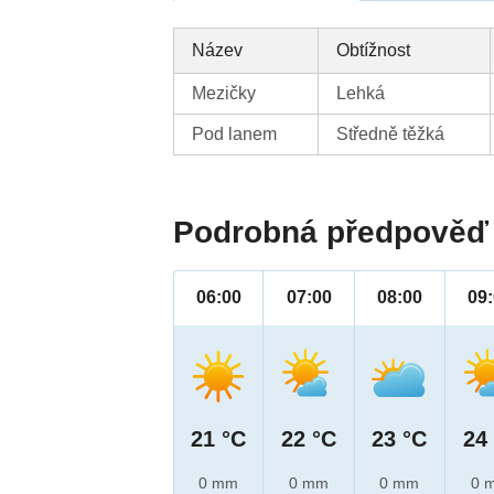
Název
Obtížnost
Mezičky
Lehká
Pod lanem
Středně těžká
Podrobná předpověď 
06:00
07:00
08:00
09
21 °C
22 °C
23 °C
24
0 mm
0 mm
0 mm
0 